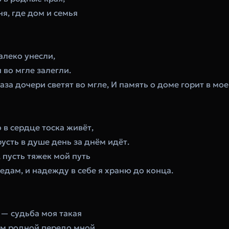
ня, где дом и семья 
алеко унесли,
 во мгле залегли.
лаза дочери светят во мгле, И память о доме горит в мо
 в сердце тоска живёт,
русть в душе день за днём идёт.
, пусть тяжек мой путь 
редам, и надежду в себе я храню до конца.
 — судьба моя такая
дом родной передо мной.