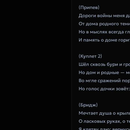
‎(Припев)
‎Дороги войны меня д
‎От дома родного тени
‎Но в мыслях всегда г
‎И память о доме гори
‎(Куплет 2)
‎Шёл сквозь бури и гр
‎Но дом и родные — м
‎Во мгле сражений по
‎Но голос дочки зовёт
‎(Бридж)
‎Мечтает душа о крыл
‎О ласковых руках, о 
‎Я клятву даю: вернус