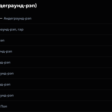
деграунд-рэп)
—
Андеграунд-рэп
аунд-рэп, rap
рэп
унд-рэп
нд-рэп
унд-рэп
нд-рэп
унд-рэп
 Поп