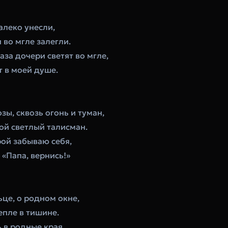
алеко унесли,
 во мгле залегли.
лаза дочери светят во мгле,
т в моей душе.
озы, сквозь огонь и туман,
ой светлый талисман.
рой забываю себя,
: «Папа, вернись!»
ьце, о родном окне,
тепле в тишине.
ь в родные края,