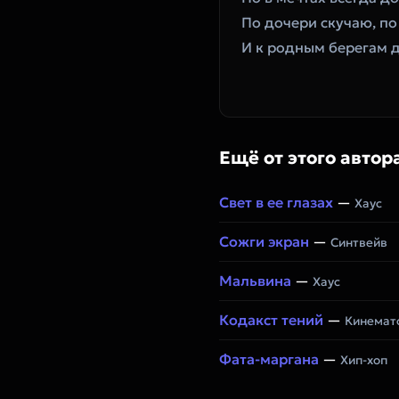
‎По дочери скучаю, п
‎И к родным берегам 
Ещё от этого автор
Свет в ее глазах
—
Хаус
Сожги экран
—
Синтвейв
Мальвина
—
Хаус
Кодакст тений
—
Кинемато
Фата-маргана
—
Хип-хоп