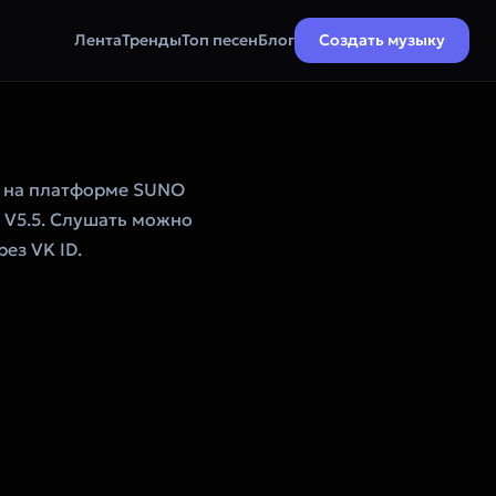
Лента
Тренды
Топ песен
Блог
Создать музыку
I на платформе SUNO
: V5.5. Слушать можно
ез VK ID.