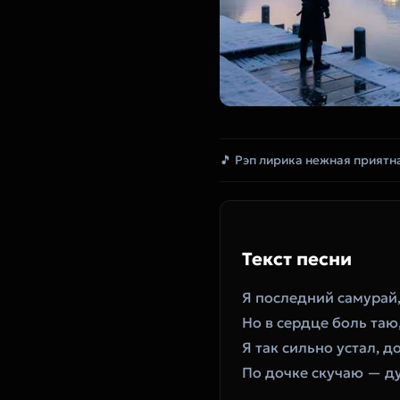
🎵 Рэп лирика нежная приятн
Текст песни
‎Я последний самурай,
‎Но в сердце боль таю
‎Я так сильно устал, д
‎По дочке скучаю — д