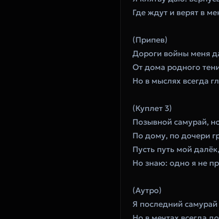
‎Где ждут и верят в ме
‎(Припев)
‎Дороги войны меня д
‎От дома родного тени
‎Но в мыслях всегда г
‎(Куплет 3)
‎Позывной самурай, но
‎По дому, по дочери г
‎Пусть путь мой далёк
‎Но знаю: одно я не п
‎(Аутро)
‎Я последний самурай
‎Но в мечтах всегда 