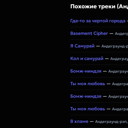
Похожие треки (Ан
Где-то за чертой города
Basement Cipher
—
Андегр
Я Самурай
—
Андеграунд-
Кол и самурай
—
Андегра
Бомж-ниндзя
—
Андеграу
Ты моя любовь
—
Андегра
Бомж-ниндзя
—
Андеграу
Ты моя любовь
—
Андегра
В хламе
—
Андеграунд-рэп,