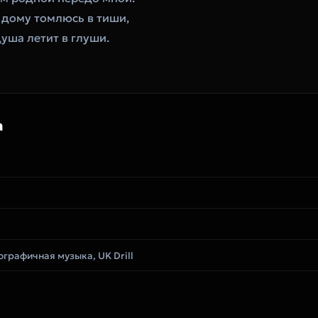
о дому томлюсь в тиши,
душа летит в глуши.
а
графичная музыка, UK Drill