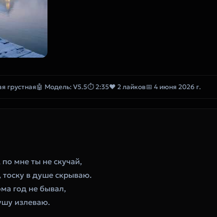
ая грустная
🤖 Модель: V5.5
⏱ 2:35
❤ 2 лайков
📅 4 июня 2026 г.
 по мне ты не скучай,
, тоску в душе скрываю.
ома год не бывал,
ушу излеваю.