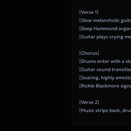
[Verse 1]
[Slow melancholic guita
[Deep Hammond organ p
[Guitar plays crying me
[Chorus]
[Drums enter with a sl
[Guitar sound transiti
[Soaring, highly emoti
[Richie Blackmore signa
[Verse 2]
[Music strips back, dr