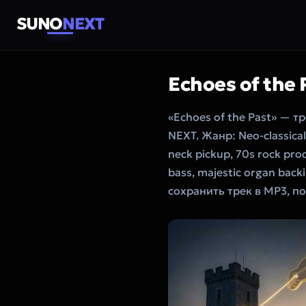
SUNO
NEXT
Echoes of the
«Echoes of the Past» — т
NEXT. Жанр: Neo-classical 
neck pickup, 70s rock prod
bass, majestic organ bac
сохранить трек в MP3, п