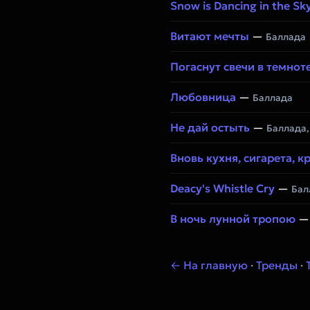
Snow is Dancing in the Sk
Витают мечты
—
Баллада
Погаснут свечи в темнот
Любовница
—
Баллада
Не дай остыть
—
Баллада,
Вновь кухня, сигарета, к
Deacy's Whistle Cry
—
Бал
В ночь лунной тропою
← На главную
·
Тренды
·