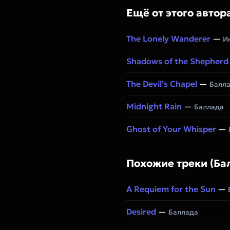
Ещё от этого автор
The Lonely Wanderer
—
И
Shadows of the Shepherd
The Devil’s Chapel
—
Балл
Midnight Rain
—
Баллада
Ghost of Your Whisper
—
Похожие треки (Ба
A Requiem for the Sun
—
Desired
—
Баллада