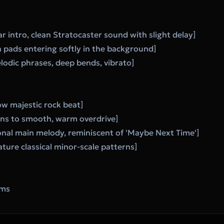
r intro, clean Stratocaster sound with slight delay]
ads entering softly in the background]
lodic phrases, deep bends, vibrato]
ow majestic rock beat]
ons to smooth, warm overdrive]
onal main melody, reminiscent of 'Maybe Next Time']
ture classical minor-scale patterns]
ums