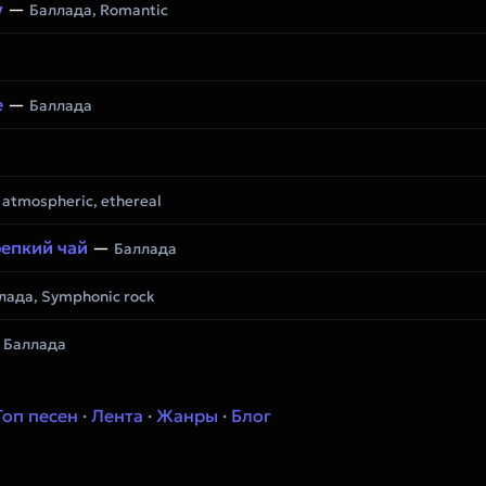
y
—
Баллада, Romantic
е
—
Баллада
 atmospheric, ethereal
репкий чай
—
Баллада
лада, Symphonic rock
—
Баллада
Топ песен
·
Лента
·
Жанры
·
Блог