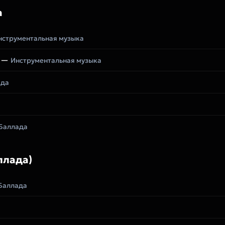
а
нструментальная музыка
—
Инструментальная музыка
ада
Баллада
ллада)
Баллада