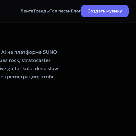
Лента
Тренды
Топ песен
Блог
Создать музыку
 AI на платформе SUNO
ues rock, stratocaster
ive guitar solo, deep slow
 без регистрации; чтобы