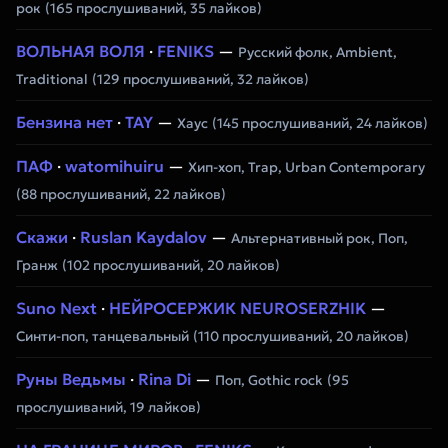
рок
(165 прослушиваний, 35 лайков)
ВОЛЬНАЯ ВОЛЯ
·
FENIKS
—
Русский фолк, Ambient,
Traditional
(129 прослушиваний, 32 лайков)
Бензина нет
·
TAY
—
Хаус
(145 прослушиваний, 24 лайков)
ПАФ
·
watomihuiru
—
Хип-хоп, Trap, Urban Contemporary
(88 прослушиваний, 22 лайков)
Скажи
·
Ruslan Kaydalov
—
Альтернативный рок, Поп,
Гранж
(102 прослушиваний, 20 лайков)
Suno Next
·
НЕЙРОСЕРЖИК NEUROSERZHIK
—
Синти-поп, танцевальный
(110 прослушиваний, 20 лайков)
Руны Ведьмы
·
Rina Di
—
Поп, Gothic rock
(95
прослушиваний, 19 лайков)