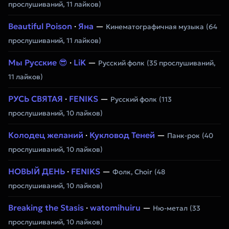
прослушиваний, 11 лайков)
Beautiful Poison
·
Яна
—
Кинематографичная музыка
(64
прослушиваний, 11 лайков)
Мы Русские 😎
·
LiK
—
Русский фолк
(35 прослушиваний,
11 лайков)
РУСЬ СВЯТАЯ
·
FENIKS
—
Русский фолк
(113
прослушиваний, 10 лайков)
Колодец желаний
·
Кукловод Теней
—
Панк-рок
(40
прослушиваний, 10 лайков)
НОВЫЙ ДЕНЬ
·
FENIKS
—
Фолк, Choir
(48
прослушиваний, 10 лайков)
Breaking the Stasis
·
watomihuiru
—
Ню-метал
(33
прослушиваний, 10 лайков)