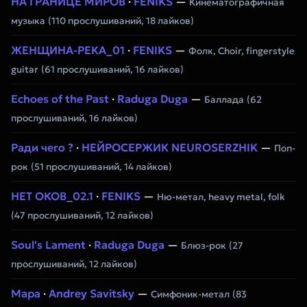
НА ГРАНИЦЕ МИРОВ
·
FENIKS
—
Кинематографичная
музыка
(110 прослушиваний, 18 лайков)
ЖЕНЩИНА-РЕКА_01
·
FENIKS
—
Фолк, Choir, fingerstyle
guitar
(61 прослушиваний, 16 лайков)
Echoes of the Past
·
Raduga Duga
—
Баллада
(62
прослушиваний, 16 лайков)
Ради чего ?
·
НЕЙРОСЕРЖИК NEUROSERZHIK
—
Поп-
рок
(51 прослушиваний, 14 лайков)
НЕТ ОКОВ_02.1
·
FENIKS
—
Ню-метал, heavy metal, folk
(47 прослушиваний, 12 лайков)
Soul's Lament
·
Raduga Duga
—
Блюз-рок
(27
прослушиваний, 12 лайков)
Мара
·
Andrey Savitsky
—
Симфоник-метал
(83