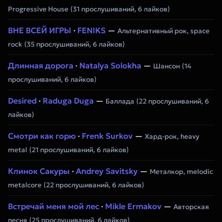
Progressive House
(31 прослушиваний, 6 лайков)
ВНЕ ВСЕЙ ИГРЫ
·
FENIKS
—
Альтернативный рок, space
rock
(35 прослушиваний, 6 лайков)
Длинная дорога
·
Natalya Solokha
—
Шансон
(14
прослушиваний, 6 лайков)
Desired
·
Raduga Duga
—
Баллада
(22 прослушиваний, 6
лайков)
Смотри как горю
·
Frenk Surkov
—
Хард-рок, heavy
metal
(21 прослушиваний, 6 лайков)
Клинок Сакуры
·
Andrey Savitsky
—
Металкор, melodic
metalcore
(22 прослушиваний, 6 лайков)
Встречай меня мой лес
·
Mikle Ermakov
—
Авторская
песня
(25 прослушиваний, 6 лайков)