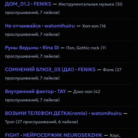
ДОМ_01.2
·
FENIKS
—
Инструментальная музыка
(30
прослушиваний, 7 лайков)
Не отчаивайся
·
watomihuiru
—
Хип-хоп
(16
прослушиваний, 7 лайков)
Руны Ведьмы
·
Rina Di
—
Поп, Gothic rock
(11
прослушиваний, 7 лайков)
СОМНЕНИЙ БЛЮЗ_03 (ДА!)
·
FENIKS
—
Фолк
(27
прослушиваний, 7 лайков)
Внутренний фактор
·
TAY
—
Дэнс-поп
(42
прослушиваний, 7 лайков)
ВОЗЬМИ ТЕЛЕФОН ДЕТКА(remix)
·
watomihuiru
—
Трэп
(27 прослушиваний, 6 лайков)
FIGHT
·
НЕЙРОСЕРЖИК NEUROSERZHIK
—
Хаус,