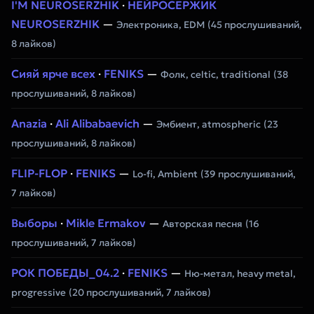
I'M NEUROSERZHIK
·
НЕЙРОСЕРЖИК
NEUROSERZHIK
—
Электроника, EDM
(45 прослушиваний,
8 лайков)
Сияй ярче всех
·
FENIKS
—
Фолк, celtic, traditional
(38
прослушиваний, 8 лайков)
Anazia
·
Ali Alibabaevich
—
Эмбиент, atmospheric
(23
прослушиваний, 8 лайков)
FLIP-FLOP
·
FENIKS
—
Lo-fi, Ambient
(39 прослушиваний,
7 лайков)
Выборы
·
Mikle Ermakov
—
Авторская песня
(16
прослушиваний, 7 лайков)
РОК ПОБЕДЫ_04.2
·
FENIKS
—
Ню-метал, heavy metal,
progressive
(20 прослушиваний, 7 лайков)