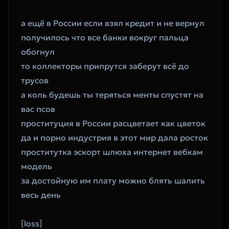
‎а ещё в России если взял кредит и не вернул
‎получилось что все банки вокруг пальца 
обогнул
‎то коллекторы припрутся заберут всё до 
трусов
‎а коль будешь ты теряться менты спустят на 
вас псов
‎проституция в России расцветает как цветок
‎да и порно индустрия в этот мир дала росток
‎проститутка эскорт шлюха интернет вебкам 
модель
‎за достойную им плату можно блять шалить 
весь день
‎[loss]