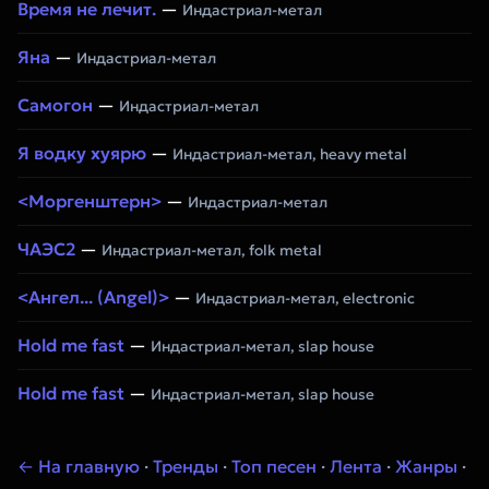
Время не лечит.
—
Индастриал-метал
Яна
—
Индастриал-метал
Самогон
—
Индастриал-метал
Я водку хуярю
—
Индастриал-метал, heavy metal
<Моргенштерн>
—
Индастриал-метал
ЧАЭС2
—
Индастриал-метал, folk metal
<Ангел... (Angel)>
—
Индастриал-метал, electronic
Hold me fast
—
Индастриал-метал, slap house
Hold me fast
—
Индастриал-метал, slap house
← На главную
·
Тренды
·
Топ песен
·
Лента
·
Жанры
·