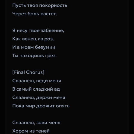
Пусть твоя покорность
Через боль растет.
Я несу твое забвение,
Как венец из роз.
И в моем безумии
Ты находишь грез.
[Final Chorus]
Слаанеш, веди меня
В самый сладкий ад
Слаанеш, держи меня
Пока мир дрожит опять
Слаанеш, зови меня
Хором из теней