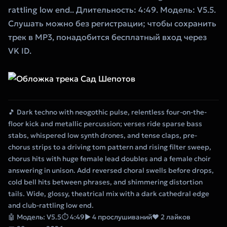
rattling low end.. Длительность: 4:49. Модель: V5.5.
Слушать можно без регистрации; чтобы сохранить
трек в MP3, понадобится бесплатный вход через
VK ID.
🎵 Dark techno with neogothic pulse, relentless four-on-the-
floor kick and metallic percussion; verses ride sparse bass
stabs, whispered low synth drones, and tense claps, pre-
chorus strips to a driving tom pattern and rising filter sweep,
chorus hits with huge female lead doubles and a female choir
answering in unison. Add reversed choral swells before drops,
cold bell hits between phrases, and shimmering distortion
tails. Wide, glossy, theatrical mix with a dark cathedral edge
and club-rattling low end.
🤖 Модель: V5.5
⏱ 4:49
▶ 4 прослушиваний
❤ 2 лайков