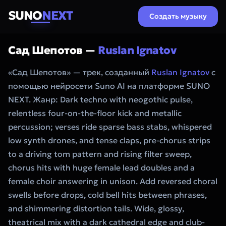
SUNO
NEXT
Создать музыку
Сад Шепотов —
Ruslan Ignatov
«Сад Шепотов» — трек, созданный
Ruslan Ignatov
с
помощью нейросети Suno AI на платформе SUNO
NEXT. Жанр: Dark techno with neogothic pulse,
relentless four-on-the-floor kick and metallic
percussion; verses ride sparse bass stabs, whispered
low synth drones, and tense claps, pre-chorus strips
to a driving tom pattern and rising filter sweep,
chorus hits with huge female lead doubles and a
female choir answering in unison. Add reversed choral
swells before drops, cold bell hits between phrases,
and shimmering distortion tails. Wide, glossy,
theatrical mix with a dark cathedral edge and club-