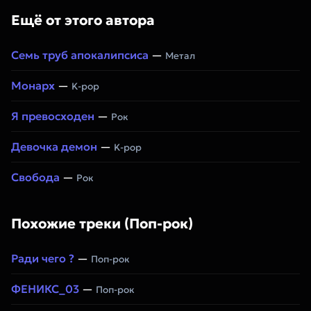
Ещё от этого автора
Семь труб апокалипсиса
—
Метал
Монарх
—
K-pop
Я превосходен
—
Рок
Девочка демон
—
K-pop
Свобода
—
Рок
Похожие треки (Поп-рок)
Ради чего ?
—
Поп-рок
ФЕНИКС_03
—
Поп-рок