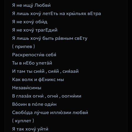
Я не ищу́ Любви́ 
Я лишь хочу́ летЕть на кры́льях вЕтра 
Я не хочу́ оби́д 
Я не хочу́ трагЕдий 
Я лишь хочу́ быть ра́вным свЕту 
( припев ) 
Раскрепости́в себя́ 
Ты в нЕбо улета́й 
И там ты сия́й , сия́й , сия́аай 
Как волк и фЕникс мы 
Незави́симы 
В глаза́х огни́ , огни́ , оогни́ии 
Во́оин в по́ле оди́н 
Свобо́да лу́чше иллю́зии любви́ 
( куплет ) 
Я так хочу́ уйти́