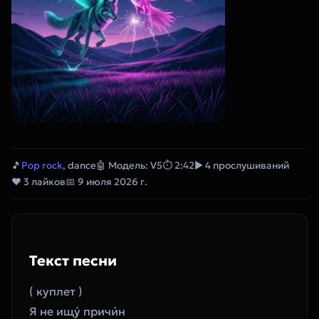
🎵
Pop rock
, dance
🤖 Модель: V5
⏱ 2:42
▶ 4 прослушиваний
❤ 3 лайков
📅 9 июля 2026 г.
Текст песни
( куплет ) 
Я не ищу́ причи́н 