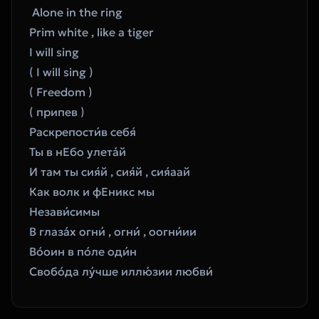
 Alone in the ring 
Prim white , like a tiger 
I will sing 
( I will sing ) 
( Freedom ) 
( припев ) 
Раскрепости́в себя́ 
Ты в нЕбо улета́й 
И там ты сия́й , сия́й , сия́аай 
Как волк и фЕникс мы 
Незави́симы 
В глаза́х огни́ , огни́ , оогни́ии 
Во́оин в по́ле оди́н 
Свобо́да лу́чше иллю́зии любви́