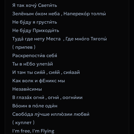
Я так хочу́ Свети́ть 
Зелёным о́ком неба , Напереко́р толпы́ 
Не бу́ду я грусти́ть 
Не бу́ду Приходи́ть 
Туда́ где нету Места  , Где мно́го Тяготы́ 
( припев ) 
Раскрепости́в себя́ 
Ты в нЕбо улета́й 
И там ты сия́й , сия́й , сия́аай 
Как волк и фЕникс мы 
Незави́симы 
В глаза́х огни́ , огни́ , оогни́ии 
Во́оин в по́ле оди́н 
Свобо́да лу́чше иллю́зии любви́ 
( куплет ) 
I'm free, I'm Flying 