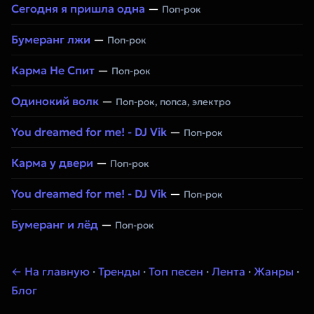
Сегодня я пришла одна
—
Поп-рок
Бумеранг лжи
—
Поп-рок
Карма Не Спит
—
Поп-рок
Одинокий волк
—
Поп-рок, попса, электро
You dreamed for me! - DJ Vik
—
Поп-рок
Карма у двери
—
Поп-рок
You dreamed for me! - DJ Vik
—
Поп-рок
Бумеранг и лёд
—
Поп-рок
← На главную
·
Тренды
·
Топ песен
·
Лента
·
Жанры
·
Блог