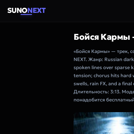
SUNO
NEXT
Бойся Кармы
«Бойся Кармы» — трек, 
NEXT. Жанр: Russian dark 
spoken lines over sparse ki
tension; chorus hits hard
swells, rain FX, and a fin
Длительность: 3:13. Мод
понадобится бесплатный 