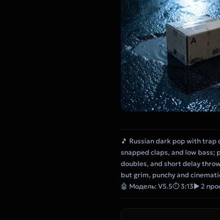
🎵 Russian dark pop with trap 
snapped claps, and low bass; pr
doubles, and short delay throws
but grim, punchy and cinemati
🤖 Модель: V5.5
⏱ 3:13
▶ 2 пр