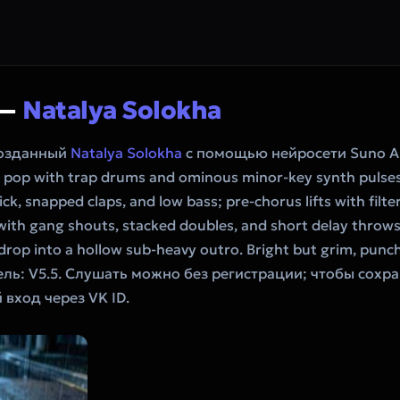
 —
Natalya Solokha
созданный
Natalya Solokha
с помощью нейросети Suno A
pop with trap drums and ominous minor-key synth pulses; 
ck, snapped claps, and low bass; pre-chorus lifts with filt
 with gang shouts, stacked doubles, and short delay throw
al drop into a hollow sub-heavy outro. Bright but grim, punc
ель: V5.5. Слушать можно без регистрации; чтобы сохра
вход через VK ID.