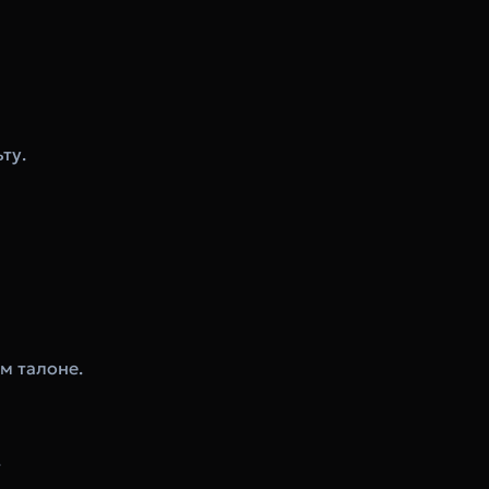
ту.
м талоне.
.