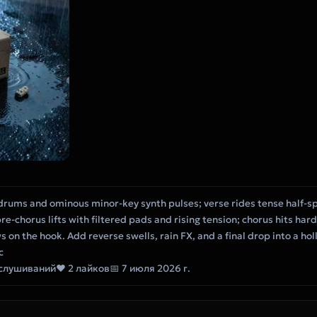
drums and ominous minor-key synth pulses; verse rides tense half-sp
e-chorus lifts with filtered pads and rising tension; chorus hits har
 on the hook. Add reverse swells, rain FX, and a final drop into a ho
c
ослушиваний
❤ 2 лайков
📅 7 июля 2026 г.