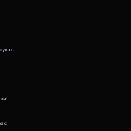
руках.
ски!
рах!