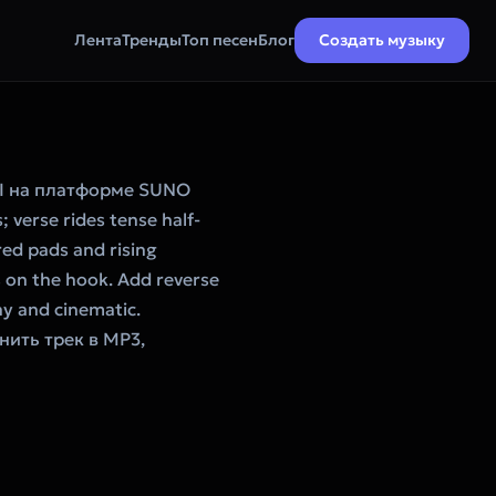
Лента
Тренды
Топ песен
Блог
Создать музыку
I на платформе SUNO
verse rides tense half-
ered pads and rising
s on the hook. Add reverse
hy and cinematic.
нить трек в MP3,