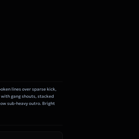
oken lines over sparse kick,
d with gang shouts, stacked
llow sub-heavy outro. Bright