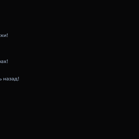
ски!
рах!
ь назад!