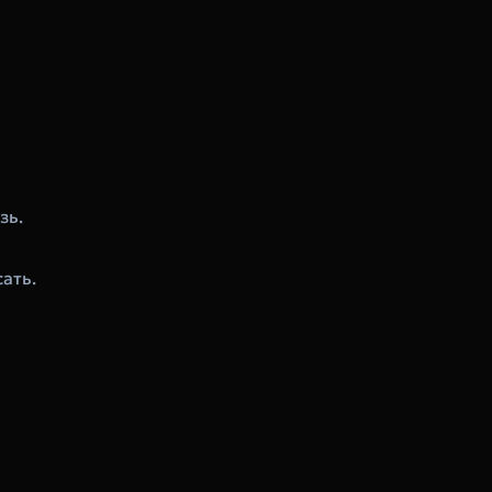
зь.
сать.