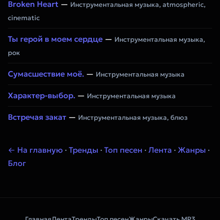
Broken Heart
—
Инструментальная музыка, atmospheric,
cinematic
Ты герой в моем сердце
—
Инструментальная музыка,
рок
Сумасшествие моё.
—
Инструментальная музыка
Характер-выбор.
—
Инструментальная музыка
Встречая закат
—
Инструментальная музыка, блюз
← На главную
·
Тренды
·
Топ песен
·
Лента
·
Жанры
·
Блог
Главная
Лента
Тренды
Топ песен
Жанры
Скачать MP3