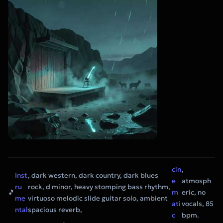
cin
,
Inst
, dark western, dark country, dark blues
e
atmosph
ru
rock, d minor, heavy stomping bass rhythm,
🎵
m
eric, no
me
virtuoso melodic slide guitar solo, ambient
ati
vocals, 85
ntal
spacious reverb,
c
bpm.