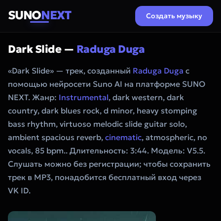
SUNO
NEXT
Создать музыку
Dark Slide —
Raduga Duga
«Dark Slide» — трек, созданный
Raduga Duga
с
помощью нейросети Suno AI на платформе SUNO
NEXT. Жанр:
Instrumental
, dark western, dark
country, dark blues rock, d minor, heavy stomping
bass rhythm, virtuoso melodic slide guitar solo,
ambient spacious reverb,
cinematic
, atmospheric, no
vocals, 85 bpm.. Длительность: 3:44. Модель: V5.5.
Слушать можно без регистрации; чтобы сохранить
трек в MP3, понадобится бесплатный вход через
VK ID.