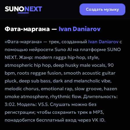
SUNO
NEXT
Создать музыку
Фата-маргана —
Ivan Daniarov
«Фата-маргана» — трек, созданный
Ivan Daniarov
с
помощью нейросети Suno AI на платформе SUNO
NEXT. Жанр: modern ragga hip-hop, style,
atmospheric hip hop, deep husky male vocals, 90
bpm, roots reggae fusion, smooth acoustic guitar
pluck, deep sub bass, dark and melancholic vibe,
melodic chorus, emotional rap, slow groove, hazen
smoke atmosphere, rhythmic flow. Длительность:
3:02. Модель: V5.5. Слушать можно без
регистрации; чтобы сохранить трек в MP3,
понадобится бесплатный вход через VK ID.