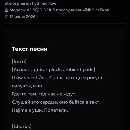
atmosphere, rhythmic flow
🤖 Модель: V5.5
⏱ 3:02
▶ 5 прослушиваний
❤ 3 лайков
📅 13 июня 2026 г.
Текст песни
[Intro]
[Acoustic guitar pluck, ambient pads]
(Low voice) Йо... Снова этот дым рисует 
силуэты, ман.  
Где-то там, где нас не ждут...  
Слушай это сердце, оно бьётся в такт.  
Hajime в уши. Полетели.  
[Chorus]