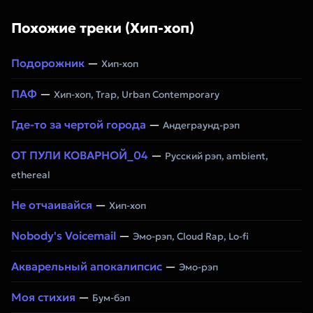
Похожие треки (Хип-хоп)
Подорожник
—
Хип-хоп
ПАФ
—
Хип-хоп, Trap, Urban Contemporary
Где-то за чертой города
—
Андеграунд-рэп
ОТ ПУЛИ КОВАРНОЙ_04
—
Русский рэп, ambient,
ethereal
Не отчаивайся
—
Хип-хоп
Nobody's Voicemail
—
Эмо-рэп, Cloud Rap, Lo-fi
Акварельный апокалипсис
—
Эмо-рэп
Моя стихия
—
Бум-бэп