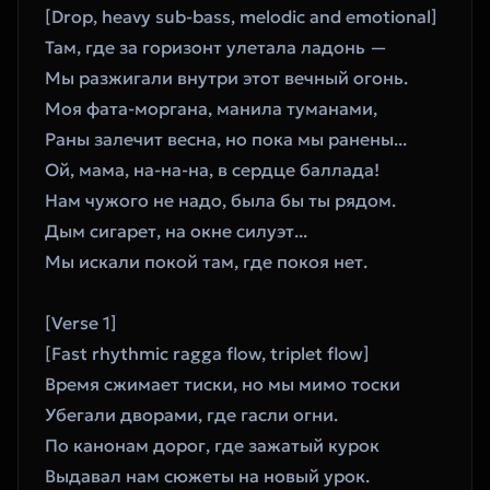
[Drop, heavy sub-bass, melodic and emotional]
Там, где за горизонт улетала ладонь —  
Мы разжигали внутри этот вечный огонь.  
Моя фата-моргана, манила туманами,  
Раны залечит весна, но пока мы ранены...  
Ой, мама, на-на-на, в сердце баллада!  
Нам чужого не надо, была бы ты рядом.  
Дым сигарет, на окне силуэт...  
Мы искали покой там, где покоя нет.  
[Verse 1]
[Fast rhythmic ragga flow, triplet flow]
Время сжимает тиски, но мы мимо тоски  
Убегали дворами, где гасли огни.  
По канонам дорог, где зажатый курок  
Выдавал нам сюжеты на новый урок.  