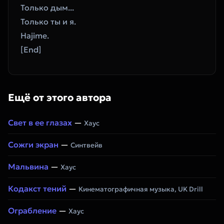
Только дым...  
Только ты и я.  
Hajime.  
[End]
Ещё от этого автора
Свет в ее глазах
—
Хаус
Сожги экран
—
Синтвейв
Мальвина
—
Хаус
Кодакст тений
—
Кинематографичная музыка, UK Drill
Ограбление
—
Хаус