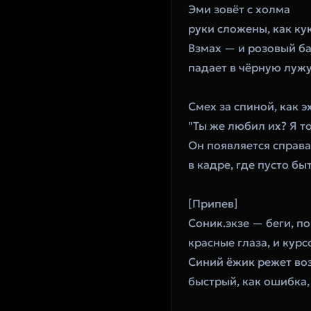
Эми зовёт с холма
руки сложены, как ку
Взмах — и розовый б
падает в чёрную луж
Смех за спиной, как э
"Ты же любил их? Я т
Он появляется справа
в кадре, где пусто б
[Припев]
Соник.экзе — беги, п
красные глаза, и курс
Синий ёжик режет во
быстрый, как ошибка,