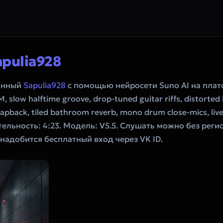
apulia928
данный
Sapulia928
с помощью нейросети Suno AI на пла
M, slow halftime groove, drop-tuned guitar riffs, distorte
pback, tiled bathroom reverb, mono drum close-mics, live-
лительность: 4:23. Модель: V5.5. Слушать можно без рег
онадобится бесплатный вход через VK ID.