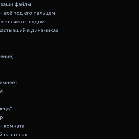
т ваши файлы
 — всё под его пальцем
вленным взглядом
 застывший в динамиках
ление]
темнеет
ня
редь"
ор
— комната
й на стенах