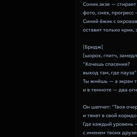
Соник.экзе — стирае
фото, смех, прогресс
Синий ёжик с окрова
оставит только крик,
[Бридж]
[шорох, глитч, замед
"Хочешь спасения?
выход там, где пауза"
Ты жмёшь — а экран 
и в темноте — два ог
Он шепчет: "Твоя оче
и тянет в свой корид
Где каждый уровень 
с именем твоих друзе