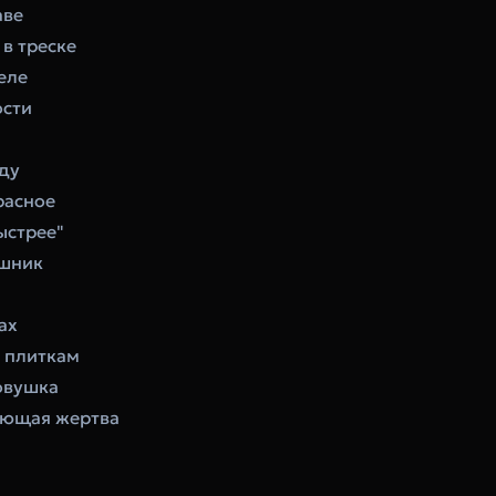
аве
 в треске
еле
ости
ду
расное
ыстрее"
ушник
ах
 плиткам
овушка
ующая жертва