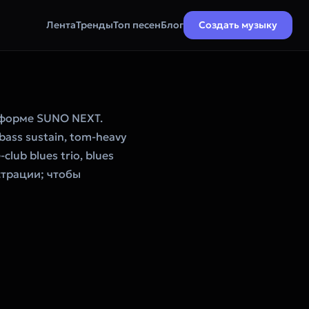
Лента
Тренды
Топ песен
Блог
Создать музыку
тформе SUNO NEXT.
d bass sustain, tom-heavy
club blues trio, blues
истрации; чтобы