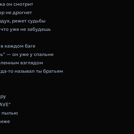
ока он смотрит
ор не дрогнет
здух, режет судьбы
 что уже не забудешь
 в каждом баге
ь" — он уже у спальни
вленным взглядом
огда‑то называл ты братьям
ору
EAVE"
й пылью
лиже