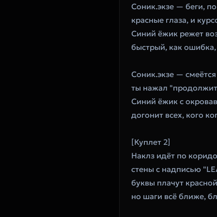
Соник.экзе — беги, п
красные глаза, и курс
Синий ёжик режет во
быстрый, как ошибка,
Соник.экзе — смеётся
ты нажал "продолжит
Синий ёжик с окрова
догонит всех, кого к
[Куплет 2]
Наклз идёт по корид
стены с надписью "L
буквы плачут красно
но шаги всё ближе, б