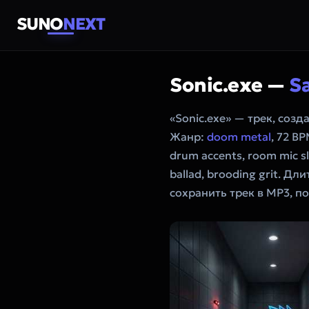
SUNO
NEXT
Sonic.exe —
S
«Sonic.exe» — трек, соз
Жанр:
doom metal
, 72 BP
drum accents, room mic sla
ballad, brooding grit. Д
сохранить трек в MP3, п