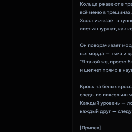
Кольца ржавеют в тр
всё меню в трещинах,
Хвост исчезает в тунн
листья шуршат, как к
Он поворачивает мор
вся морда — тьма и к
"Я такой же, просто б
и шепчет прямо в на
Кровь на белых кросс
следы по пиксельным
Каждый уровень — л
каждый друг — след
[Припев]