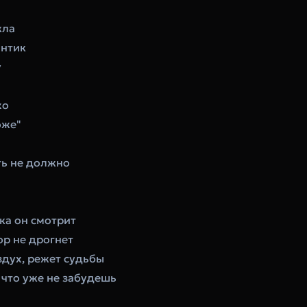
кла
антик
у
хо
оже"
ыть не должно
ока он смотрит
ор не дрогнет
здух, режет судьбы
 что уже не забудешь