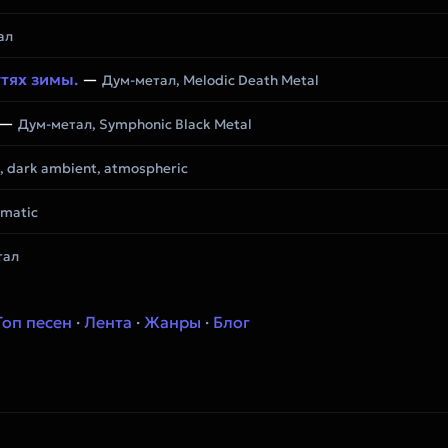
ал
тях зимы.
—
Дум-метал, Melodic Death Metal
—
Дум-метал, Symphonic Black Metal
 dark ambient, atmospheric
ematic
тал
Топ песен
·
Лента
·
Жанры
·
Блог