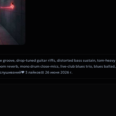
me groove, drop-tuned guitar riffs, distorted bass sustain, tom-heav
oom reverb, mono drum close-mics, live-club blues trio, blues ballad,
ослушиваний
❤ 3 лайков
📅 26 июня 2026 г.