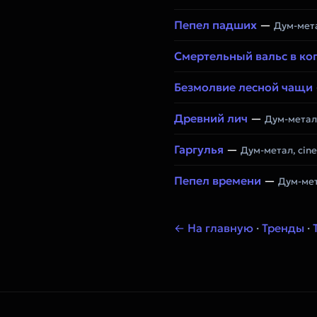
Пепел падших
—
Дум-мет
Смертельный вальс в ког
Безмолвие лесной чащи
Древний лич
—
Дум-метал,
Гаргулья
—
Дум-метал, cin
Пепел времени
—
Дум-ме
← На главную
·
Тренды
·