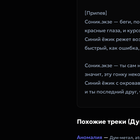
[Припев]
Соник.экзе — беги, п
красные глаза, и курс
Синий ёжик режет во
быстрый, как ошибка,
Соник.экзе — ты сам 
значит, эту гонку нек
Синий ёжик с окрова
и ты последний друг,
Похожие треки (Ду
Аномалия
—
Дум-метал, at