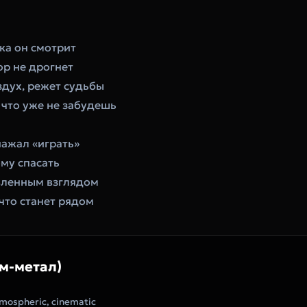
ока он смотрит
ор не дрогнет
здух, режет судьбы
 что уже не забудешь
нажал «играть»
ому спасать
вленным взглядом
 что станет рядом
м-метал)
mospheric, cinematic