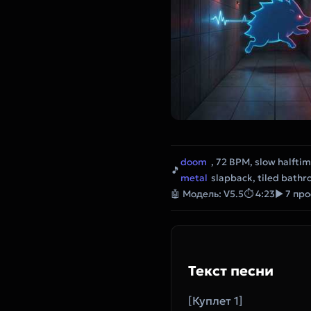
doom
, 72 BPM, slow halfti
🎵
metal
slapback, tiled bathr
🤖 Модель: V5.5
⏱ 4:23
▶ 7 пр
Текст песни
[Куплет 1]