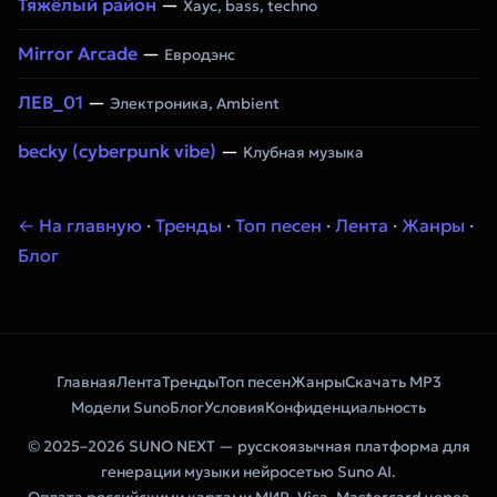
Тяжёлый район
—
Хаус, bass, techno
Mirror Arcade
—
Евродэнс
ЛЕВ_01
—
Электроника, Ambient
becky (cyberpunk vibe)
—
Клубная музыка
← На главную
·
Тренды
·
Топ песен
·
Лента
·
Жанры
·
Блог
Главная
Лента
Тренды
Топ песен
Жанры
Скачать MP3
Модели Suno
Блог
Условия
Конфиденциальность
© 2025–2026 SUNO NEXT — русскоязычная платформа для
генерации музыки нейросетью Suno AI.