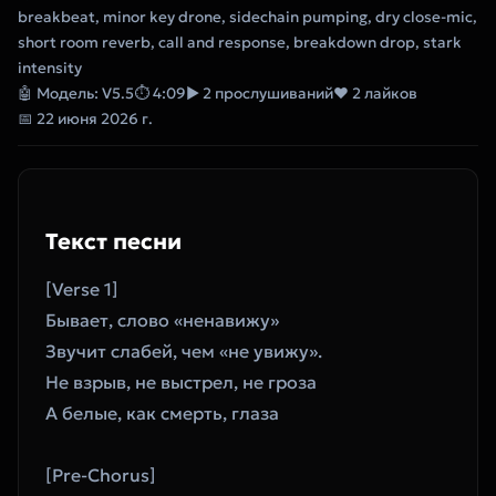
breakbeat, minor key drone, sidechain pumping, dry close-mic,
short room reverb, call and response, breakdown drop, stark
intensity
🤖 Модель: V5.5
⏱ 4:09
▶ 2 прослушиваний
❤ 2 лайков
📅 22 июня 2026 г.
Текст песни
[Verse 1]
Бывает, слово «ненавижу»
Звучит слабей, чем «не увижу».
Не взрыв, не выстрел, не гроза
А белые, как смерть, глаза
[Pre-Chorus]