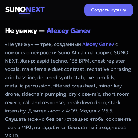
SUNO
NEXT
Создать музыку
Не увижу —
Alexey Ganev
«Не увижу» — трек, созданный
Alexey Ganev
с
помощью нейросети Suno AI на платформе SUNO
NEXT. Жанр: aspid techno, 138 BPM, chest register
vocals, male female duet contrast, recitative phrasing,
acid bassline, detuned synth stab, live tom fills,
metallic percussion, filtered breakbeat, minor key
drone, sidechain pumping, dry close-mic, short room
reverb, call and response, breakdown drop, stark
intensity. Длительность: 4:09. Модель: V5.5.
Слушать можно без регистрации; чтобы сохранить
трек в MP3, понадобится бесплатный вход через
VK ID.