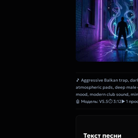
🎵 Aggressive Balkan trap, dar
atmospheric pads, deep male ch
mood, modern club sound, min
🤖 Модель: V5.5
⏱ 3:12
▶ 1 про
Текст песни