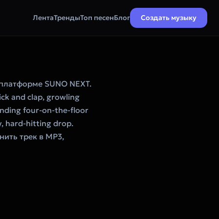
Лента
Тренды
Топ песен
Блог
Создать музыку
 платформе SUNO NEXT.
ck and clap, growling
nding four-on-the-floor
, hard-hitting drop.
нить трек в MP3,