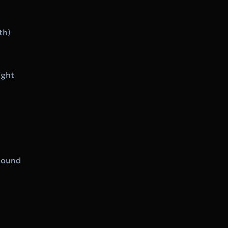
th)
ight
sound