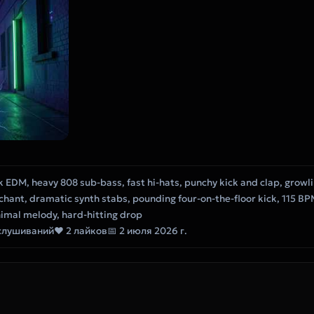
k EDM, heavy 808 sub-bass, fast hi-hats, punchy kick and clap, growl
ant, dramatic synth stabs, pounding four-on-the-floor kick, 115 BPM
imal melody, hard-hitting drop
слушиваний
❤ 2 лайков
📅 2 июля 2026 г.