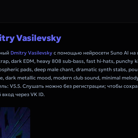
try Vasilevsky
анный
Dmitry Vasilevsky
с помощью нейросети Suno AI на
rap, dark EDM, heavy 808 sub-bass, fast hi-hats, punchy ki
ospheric pads, deep male chant, dramatic synth stabs, pou
ine, dark metallic mood, modern club sound, minimal melody
ель: V5.5. Слушать можно без регистрации; чтобы сохра
вход через VK ID.