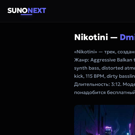
SUNO
NEXT
Nikotini —
Dmi
«Nikotini» — трек, созд
Жанр: Aggressive Balkan t
synth bass, distorted atm
kick, 115 BPM, dirty bassl
Длительность: 3:12. Мод
понадобится бесплатный 