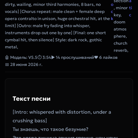
section
a
dirty, wailing, minor third harmonies, 8 bars, no
o
, minor
ti
vocals] [Chorus repeat: male clean + female deep
c
key,
c
opera contralto in unison, huge orchestral hit, at the
k
doom
limit] [Outro: male fry fading into whisper,
atmos
instruments drop out one by one] [Final: one short
phere,
cymbal hit, then silence] Style: dark rock, gothic
church
metal,
reverb,
🤖 Модель: V5.5
⏱ 3:54
▶ 14 прослушиваний
❤ 6 лайков
📅 28 июня 2026 г.
Текст песни
[Intro: whispered with distortion, under a 
crushing bass]
Ты знаешь, что такое безумие?
Это когда тишина звучит громче, чем крик.