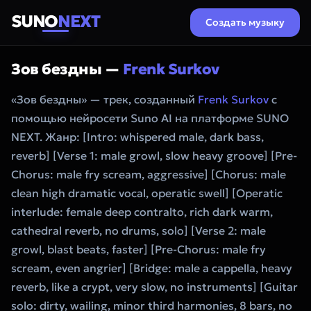
SUNO
NEXT
Создать музыку
Зов бездны —
Frenk Surkov
«Зов бездны» — трек, созданный
Frenk Surkov
с
помощью нейросети Suno AI на платформе SUNO
NEXT. Жанр: [Intro: whispered male, dark bass,
reverb] [Verse 1: male growl, slow heavy groove] [Pre-
Chorus: male fry scream, aggressive] [Chorus: male
clean high dramatic vocal, operatic swell] [Operatic
interlude: female deep contralto, rich dark warm,
cathedral reverb, no drums, solo] [Verse 2: male
growl, blast beats, faster] [Pre-Chorus: male fry
scream, even angrier] [Bridge: male a cappella, heavy
reverb, like a crypt, very slow, no instruments] [Guitar
solo: dirty, wailing, minor third harmonies, 8 bars, no