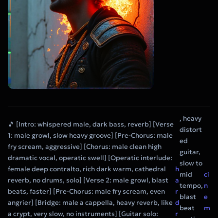
, heavy
🎵 [Intro: whispered male, dark bass, reverb] [Verse
distort
1: male growl, slow heavy groove] [Pre-Chorus: male
ed
fry scream, aggressive] [Chorus: male clean high
guitar,
dramatic vocal, operatic swell] [Operatic interlude:
slow to
female deep contralto, rich dark warm, cathedral
h
mid
ci
reverb, no drums, solo] [Verse 2: male growl, blast
a
tempo,
n
beats, faster] [Pre-Chorus: male fry scream, even
r
blast
e
angrier] [Bridge: male a cappella, heavy reverb, like
d
beat
m
a crypt, very slow, no instruments] [Guitar solo:
r