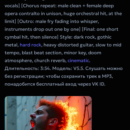
vocals] [Chorus repeat: male clean + female deep
opera contralto in unison, huge orchestral hit, at the
limit] [Outro: male fry fading into whisper,
instruments drop out one by one] [Final: one short
cymbal hit, then silence] Style: dark rock, gothic
metal,
hard rock
, heavy distorted guitar, slow to mid
tempo, blast beat section, minor key, doom
atmosphere, church reverb,
cinematic
.
Длительность: 3:54. Модель: V5.5. Слушать можно
без регистрации; чтобы сохранить трек в MP3,
понадобится бесплатный вход через VK ID.