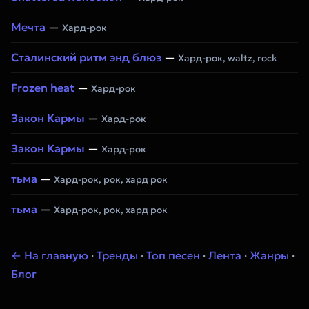
Мечта
—
Хард-рок
Сталинский ритм энд блюз
—
Хард-рок, waltz, rock
Frozen heat
—
Хард-рок
Закон Кармы
—
Хард-рок
Закон Кармы
—
Хард-рок
тьма
—
Хард-рок, рок, хард рок
тьма
—
Хард-рок, рок, хард рок
← На главную
·
Тренды
·
Топ песен
·
Лента
·
Жанры
·
Блог