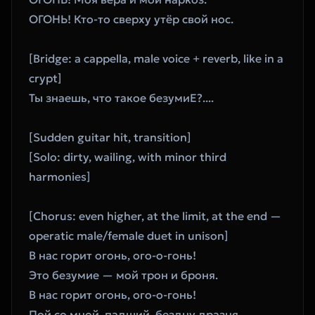
ОГОНЬ! Кто-то сверху утёр свой нос.
[Bridge: a cappella, male voice + reverb, like in a 
crypt]
Ты знаешь, что такое безумиЕ?....
[Sudden guitar hit, transition]
[Solo: dirty, wailing, with minor third 
harmonies]
[Chorus: even higher, at the limit, at the end — 
operatic male/female duet in unison]
В нас горит огонь, ого-о-гонь!
Это безумие — мой трон и броня.
В нас горит огонь, ого-о-гонь!
Пой со мной, падший, бездну дразня.