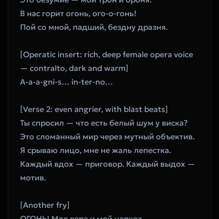
В нас горит огонь, ого-о-гонь!
Пой со мной, падший, бездну дразня.
[Operatic insert: rich, deep female opera voice 
— contralto, dark and warm]
A-a-a-gni-s… in-ter-no…
[Verse 2: even angrier, with blast beats]
Ты спросил — что есть белый шум у виска?
Это сломанный мир через мутный объектив.
Я срываю лицо, мне не жаль лепестка.
Каждый вдох — приговор. Каждый выдох — 
мотив.
[Another fry]
ОГОНЬ! Моя вера и мой наркоз.