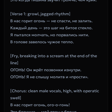
[Verse 1: growl, jagged rhythm]
В нас горит огонь — не спасти, не залить.
Каждый день — это шаг на битое стекло.
Я пытался молчать, но порвались нити.
В голове завелось чужое тепло.
[Fry, breaking into a scream at the end of the 
line]
ОГОНЬ! Он жрёт позвонки изнутри.
ОГОНЬ! Я не слышу молитв и «прости».
[Chorus: clean male vocals, high, with operatic 
swell]
В нас горит огонь, ого-о-гонь!
Это безумие — мой трон и броня.