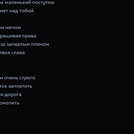
ак маленький поступок
анет над тобой
ным мечом
прашивая права
 за запертым плечом
твоя слава
н очень строго
тся заплатить
ая дорога
 смолить