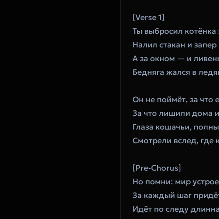
[Verse 1]
Ты выбросил котёнка 
Налил стакан и запер
А за окном — и ливен
Бедняга жался в ледя
Он не поймёт, за что 
За что лишили дома и
Глаза кошачьи, полны
Смотрели вслед, где 
[Pre-Chorus]
Но помни: мир устрое
За каждый шаг придё
Идёт по следу длинн