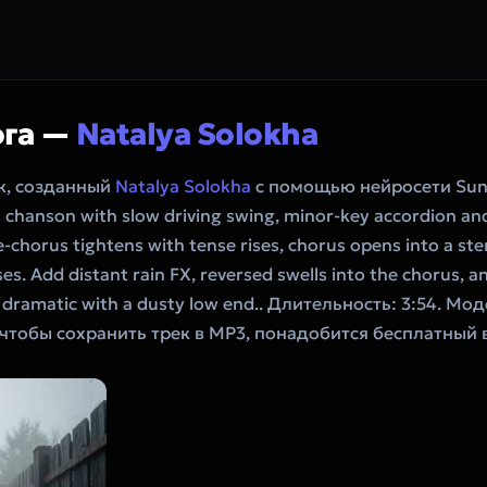
ога —
Natalya Solokha
к, созданный
Natalya Solokha
с помощью нейросети Sun
chanson with slow driving swing, minor-key accordion and
e-chorus tightens with tense rises, chorus opens into a st
. Add distant rain FX, reversed swells into the chorus, and 
nd dramatic with a dusty low end.. Длительность: 3:54. Мо
чтобы сохранить трек в MP3, понадобится бесплатный в