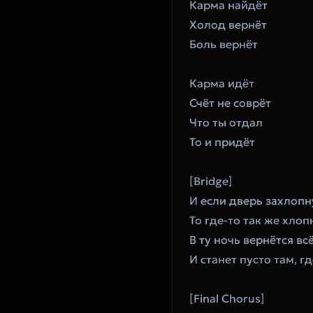
Карма найдёт
Холод вернёт
Боль вернёт
Карма идёт
Счёт не соврёт
Что ты отдал
То и придёт
[Bridge]
И если дверь захлопн
То где-то так же хлоп
В ту ночь вернётся вс
И станет пусто там, г
[Final Chorus]