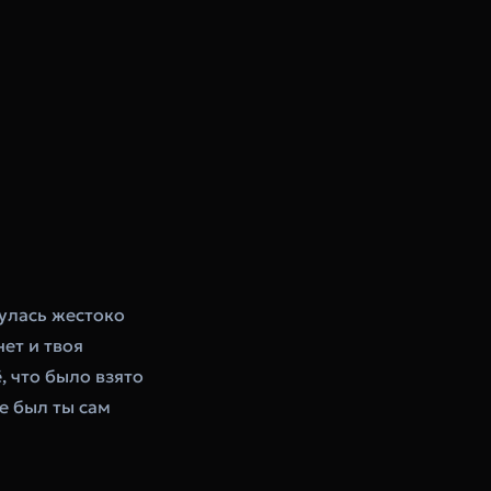
улась жестоко
нет и твоя
ё, что было взято
де был ты сам