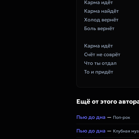
Карма идёт
Карма найдёт
Холод вернёт
Боль вернёт
Карма идёт
Счёт не соврёт
Что ты отдал
То и придёт
Ещё от этого автор
Пью до дна
—
Поп-рок
Пью до дна
—
Клубная му