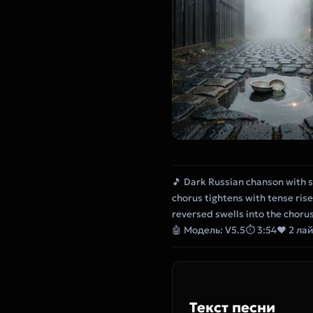
🎵 Dark Russian chanson with s
chorus tightens with tense ris
reversed swells into the chorus,
🤖 Модель: V5.5
⏱ 3:54
❤ 2 ла
Текст песни