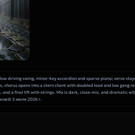
low driving swing, minor-key accordion and sparse piano; verse stays
es, chorus opens into a stern chant with doubled lead and low gang r
 and a final lift with strings. Mix is dark, close-mic, and dramatic wi
йков
📅 5 июля 2026 г.