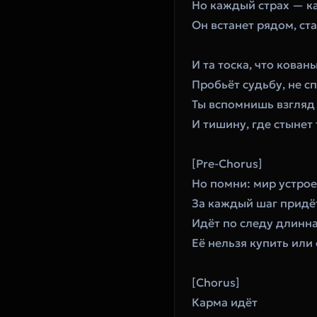
Но каждый страх — к
Он встанет рядом, ст
И та тоска, что кова
Пробьёт судьбу, не с
Ты вспомнишь взгляд
И тишину, где стынет 
[Pre-Chorus]
Но помни: мир устрое
За каждый шаг придё
Идёт по следу длинн
Её нельзя купить или
[Chorus]
Карма идёт