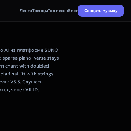
Лента
Тренды
Топ песен
Блог
Создать музыку
o AI на платформе SUNO
 sparse piano; verse stays
ern chant with doubled
a final lift with strings.
дель: V5.5. Слушать
ход через VK ID.