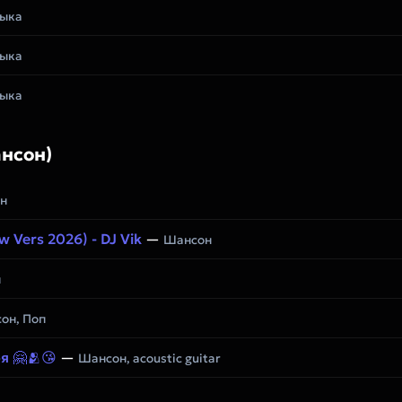
зыка
зыка
зыка
нсон)
н
ew Vers 2026) - DJ Vik
—
Шансон
н
он, Поп
я 🤗🫂😘
—
Шансон, acoustic guitar