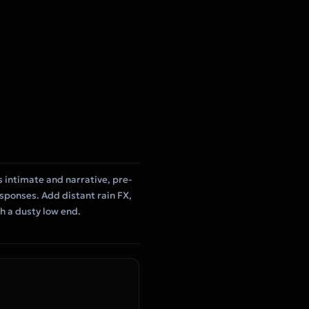
 intimate and narrative, pre-
esponses. Add distant rain FX,
th a dusty low end.