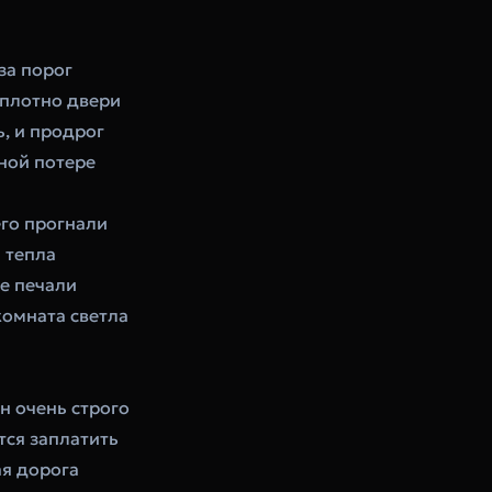
за порог
 плотно двери
ь, и продрог
ной потере
его прогнали
 тепла
е печали
комната светла
н очень строго
тся заплатить
ая дорога