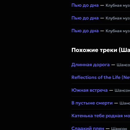
Пью до дна
—
Клубная му
Пью до дна
—
Клубная му
Пью до дна
—
Клубная му
Похожие треки (Ша
Длинная дорога
—
Шансо
Reflections of the Life (N
Южная встреча
—
Шансо
В пустыне смерти
—
Шанс
Катенька тебе родная мо
Сладкий плен
—
Шансон