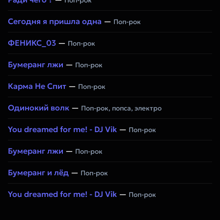
Поп-рок
Сегодня я пришла одна
—
Поп-рок
ФЕНИКС_03
—
Поп-рок
Бумеранг лжи
—
Поп-рок
Карма Не Спит
—
Поп-рок
Одинокий волк
—
Поп-рок, попса, электро
You dreamed for me! - DJ Vik
—
Поп-рок
Бумеранг лжи
—
Поп-рок
Бумеранг и лёд
—
Поп-рок
You dreamed for me! - DJ Vik
—
Поп-рок