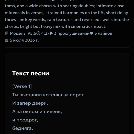
toms, and a wide chorus with soaring doubles; intimate close-
mic vocals in verses, strained harmonies on the lift, short delay
throws on key words, rain textures and reversed swells into the
chorus, bright but heavy mix with cinematic impact.
🤖 Модель: V5.5
⏱ 4:27
▶ 3 прослушиваний
❤ 3 лайков
📅 5 июля 2026 г.
Текст песни
[Verse 1]
Ты выставил котёнка за порог.
И запер двери.
А за окном и ливень,
и продрог,
бедняга.