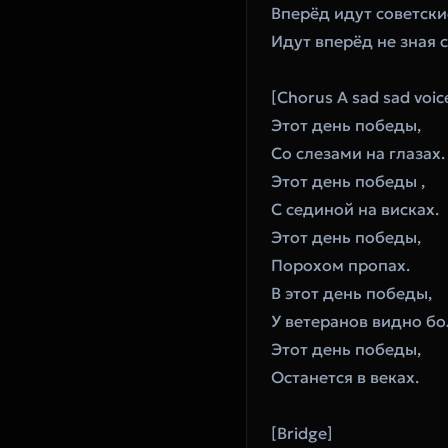
‎Вперёд идут советски
‎Идут вперёд не зная с
‎[Chorus A sad sad voic
‎Этот день победы,
‎Со слезами на глазах.
‎Этот день победы ,
‎С сединой на висках.
‎Этот день победы,
‎Порохом пропах.
‎В этот день победы,
‎У ветеранов видно бо
‎Этот день победы,
‎Останется в веках.
‎[Bridge]