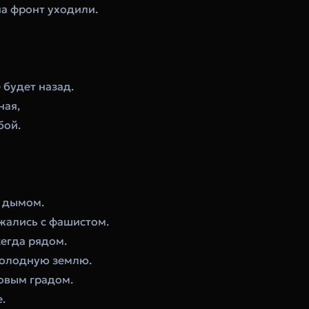
на фронт уходили.
 будет назад.
ная,
бой.
м дымом.
жались с фашистом.
сегда рядом.
 холодную землю.
овым градом.
.