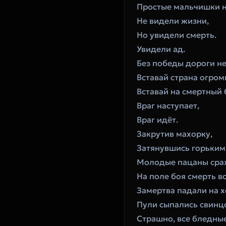
‎Простые мальчишки 
‎Не видели жизни,
‎Но увидели смерть.
‎Увидели ад.
‎Без победы дороги не
‎Вставай страна огром
‎Вставай на смертный 
‎Враг наступает,
‎Враг идёт.
‎Закрутив махорку,
‎Затянувшись горьки
‎Молодые пацаны сра
‎На поле боя смерть в
‎Замертва падали на
‎Пули сыпались свинц
‎Страшно, все бледные