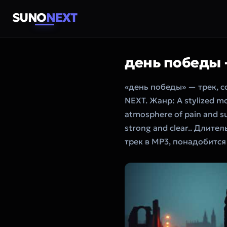
SUNO
NEXT
день победы
«день победы» — трек, 
NEXT. Жанр: A stylized mo
atmosphere of pain and suf
strong and clear.. Длите
трек в MP3, понадобится