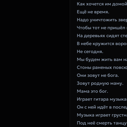
‎Как хочется им домой
‎Ещё не время.
‎Надо уничтожить зве
‎Чтобы тот не пришёл 
‎На деревьях сидят ст
‎В небе кружится воро
‎Не сегодня.
‎Мы будем жить вам на
‎Стоны раненых повсю
‎Они зовут не бога.
‎Зовут родную маму.
‎Мама это бог.
‎Играет гитара музыка
‎Он с ней идёт в посл
‎Музыка играет грустн
‎Под неё смерть танцу