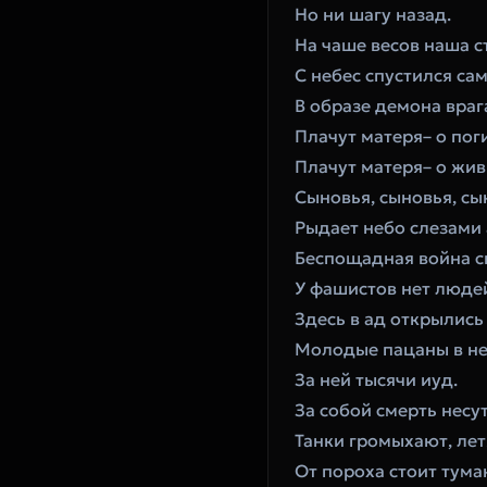
‎Но ни шагу назад.
‎На чаше весов наша с
‎С небес спустился сам
‎В образе демона враг
‎Плачут матеря– о по
‎Плачут матеря– о жи
‎Сыновья, сыновья, сы
‎Рыдает небо слезами 
‎Беспощадная война с
‎У фашистов нет людей
‎Здесь в ад открылись
‎Молодые пацаны в не
‎За ней тысячи иуд.
‎За собой смерть несут
‎Танки громыхают, ле
‎От пороха стоит тума