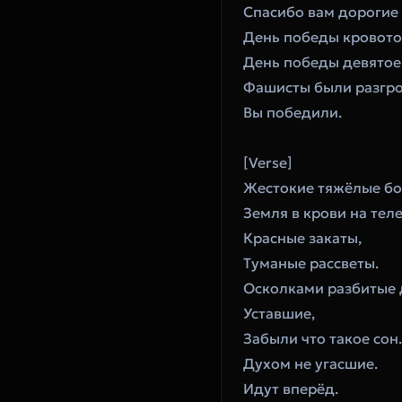
‎Спасибо вам дорогие
‎День победы кровото
‎День победы девятое
‎Фашисты были разгр
‎Вы победили.
‎[Verse]
‎Жестокие тяжёлые бо
‎Земля в крови на тел
‎Красные закаты,
‎Туманые рассветы.
‎Осколками разбитые 
‎Уставшие,
‎Забыли что такое сон.
‎Духом не угасшие.
‎Идут вперёд.