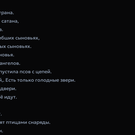
трана.
 сатана,
а.
гибших сыновьях,
вых сыновьях.
новья.
ангелов.
пустила псов с цепей.
,. Есть только голодные звери.
 двери.
ё идут.
.
тят птицами снаряды.
н.