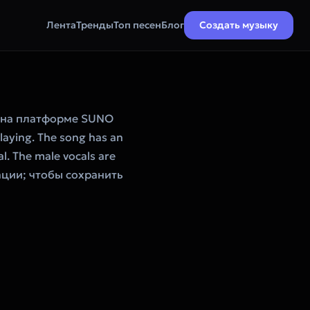
Лента
Тренды
Топ песен
Блог
Создать музыку
 на платформе SUNO
laying. The song has an
l. The male vocals are
рации; чтобы сохранить