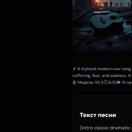
🎵 A stylized modern war song 
suffering, fear, and sadness. I
🤖 Модель: V5.5
⏱ 6:02
▶ 14 п
Текст песни
‎[Intro classic dramatic