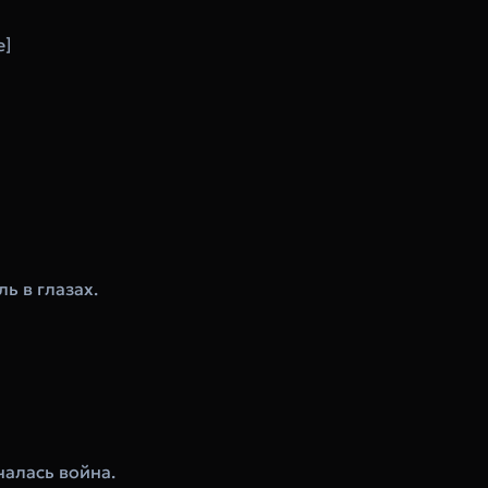
e]
ль в глазах.
чалась война.