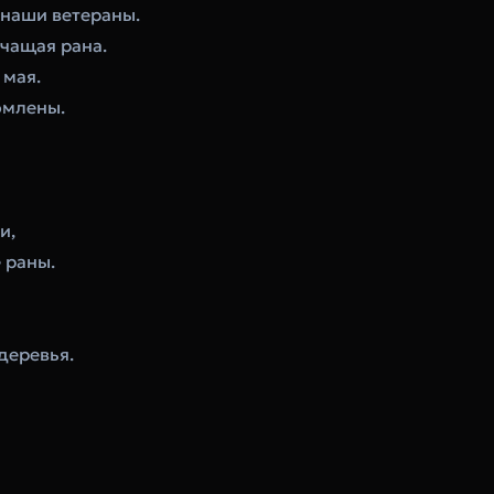
 наши ветераны.
чащая рана.
 мая.
омлены.
и,
е раны.
деревья.