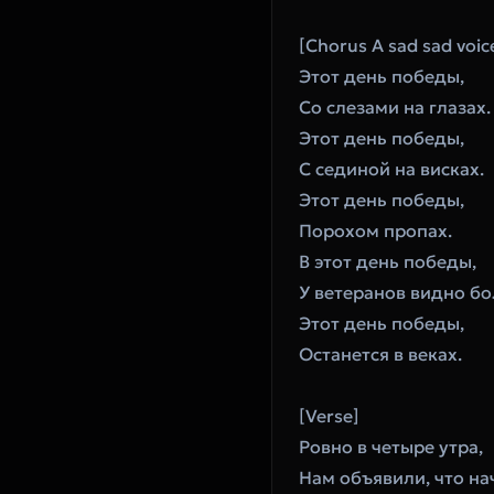
‎[Chorus A sad sad voic
‎Этот день победы,
‎Со слезами на глазах.
‎Этот день победы,
‎С сединой на висках.
‎Этот день победы,
‎Порохом пропах.
‎В этот день победы,
‎У ветеранов видно бо
‎Этот день победы,
‎Останется в веках.
‎[Verse]
‎Ровно в четыре утра,
‎Нам объявили, что на