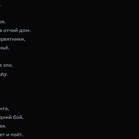
.
ря.
в отчий дом.
ервятники,
ньё.
 зло.
ду.
нта,
едний бой.
ая.
ет и поёт.