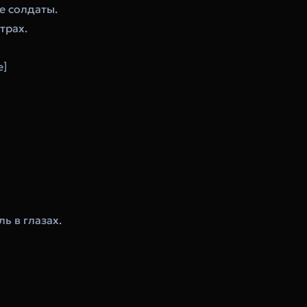
е солдаты.
трах.
e]
ль в глазах.