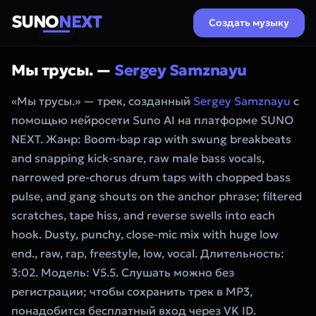
SUNO
NEXT
Создать музыку
Мы трусы. —
Sergey Samznayu
«Мы трусы.» — трек, созданный
Sergey Samznayu
с
помощью нейросети Suno AI на платформе SUNO
NEXT. Жанр: Boom-bap rap with swung breakbeats
and snapping kick-snare, raw male bass vocals,
narrowed pre-chorus drum taps with chopped bass
pulse, and gang shouts on the anchor phrase; filtered
scratches, tape hiss, and reverse swells into each
hook. Dusty, punchy, close-mic mix with huge low
end., raw, rap, freestyle, low, vocal. Длительность:
3:02. Модель: V5.5. Слушать можно без
регистрации; чтобы сохранить трек в MP3,
понадобится бесплатный вход через VK ID.