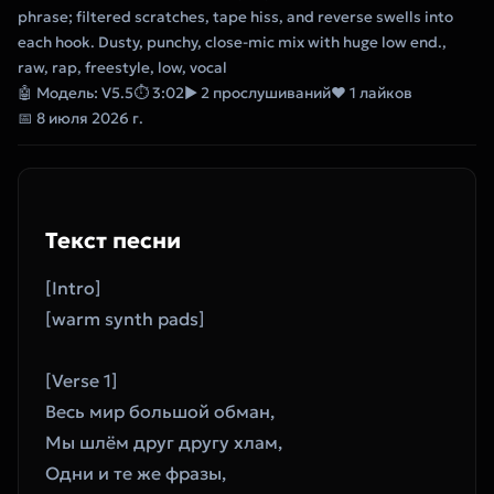
phrase; filtered scratches, tape hiss, and reverse swells into
each hook. Dusty, punchy, close-mic mix with huge low end.,
raw, rap, freestyle, low, vocal
🤖 Модель: V5.5
⏱ 3:02
▶ 2 прослушиваний
❤ 1 лайков
📅 8 июля 2026 г.
Текст песни
[Intro]
[warm synth pads]
[Verse 1]
Весь мир большой обман, 
Мы шлём друг другу хлам, 
Одни и те же фразы, 