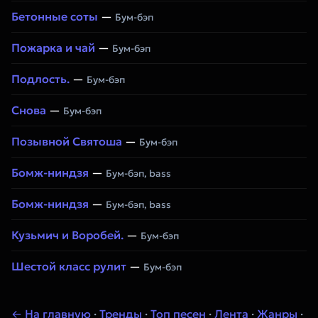
Бетонные соты
—
Бум-бэп
Пожарка и чай
—
Бум-бэп
Подлость.
—
Бум-бэп
Снова
—
Бум-бэп
Позывной Святоша
—
Бум-бэп
Бомж-ниндзя
—
Бум-бэп, bass
Бомж-ниндзя
—
Бум-бэп, bass
Кузьмич и Воробей.
—
Бум-бэп
Шестой класс рулит
—
Бум-бэп
← На главную
·
Тренды
·
Топ песен
·
Лента
·
Жанры
·