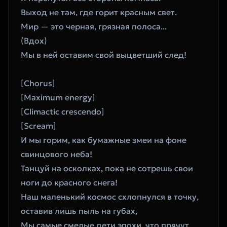
Выход не там, где горит красным свет.
Мир — это черная, грязная полоса...
(Вдох)
Мы в ней оставим свой выцветший след!
[Chorus]
[Maximum energy]
[Climactic crescendo]
[Scream]
И мы горим, как бумажные змеи на фоне 
свинцового неба!
Танцуй на осколках, пока не сотрешь свои 
ноги до красного снега!
Наш маленький космос схлопнулся в точку, 
оставив лишь пыль на губах,
Мы самые смелые дети эпохи, что прячут 