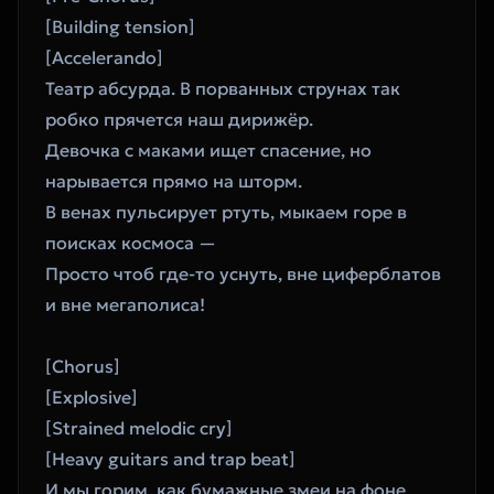
[Building tension]
[Accelerando]
Театр абсурда. В порванных струнах так 
робко прячется наш дирижёр.
Девочка с маками ищет спасение, но 
нарывается прямо на шторм.
В венах пульсирует ртуть, мыкаем горе в 
поисках космоса —
Просто чтоб где-то уснуть, вне циферблатов 
и вне мегаполиса!
[Chorus]
[Explosive]
[Strained melodic cry]
[Heavy guitars and trap beat]
И мы горим, как бумажные змеи на фоне 