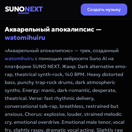
SUNO
NEXT
Создать музыку
Акварельный апокалипсис —
watomihuiru
«Акварельный апокалипсис» — трек, созданный
watomihuiru
с помощью нейросети Suno AI на
платформе SUNO NEXT. Жанр: Dark alternative emo-
rap, theatrical synth-rock, 140 BPM. Heavy distorted
bass, punchy trap-rock drums, dark atmospheric
synths. Energy: manic, dark-romantic, desperate,
theatrical. Verse: fast rhythmic delivery,
conversational talk-rap, breathless, restrained but
anxious. Chorus: explosive, louder, strained melodic
cry, emotional overdrive. Emotional male tenor, vocal
fry, slightly raspy, dramatic vocal acting. Slightly raw