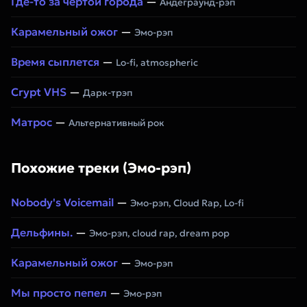
Где-то за чертой города
—
Андеграунд-рэп
Карамельный ожог
—
Эмо-рэп
Время сыплется
—
Lo-fi, atmospheric
Crypt VHS
—
Дарк-трэп
Матрос
—
Альтернативный рок
Похожие треки (Эмо-рэп)
Nobody's Voicemail
—
Эмо-рэп, Cloud Rap, Lo-fi
Дельфины.
—
Эмо-рэп, cloud rap, dream pop
Карамельный ожог
—
Эмо-рэп
Мы просто пепел
—
Эмо-рэп