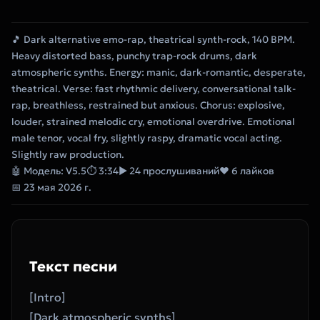
🎵 Dark alternative emo-rap, theatrical synth-rock, 140 BPM.
Heavy distorted bass, punchy trap-rock drums, dark
atmospheric synths. Energy: manic, dark-romantic, desperate,
theatrical. Verse: fast rhythmic delivery, conversational talk-
rap, breathless, restrained but anxious. Chorus: explosive,
louder, strained melodic cry, emotional overdrive. Emotional
male tenor, vocal fry, slightly raspy, dramatic vocal acting.
Slightly raw production.
🤖 Модель: V5.5
⏱ 3:34
▶ 24 прослушиваний
❤ 6 лайков
📅 23 мая 2026 г.
Текст песни
[Intro]
[Dark atmospheric synths]