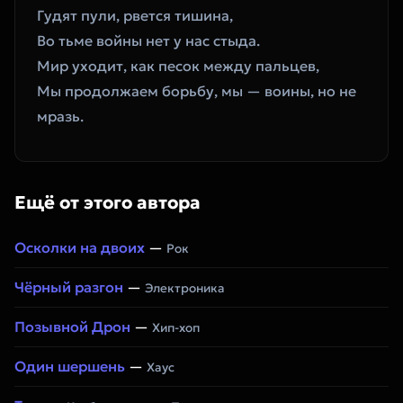
Гудят пули, рвется тишина,  
Во тьме войны нет у нас стыда.  
Мир уходит, как песок между пальцев,  
Мы продолжаем борьбу, мы — воины, но не 
мразь.
Ещё от этого автора
Осколки на двоих
—
Рок
Чёрный разгон
—
Электроника
Позывной Дрон
—
Хип-хоп
Один шершень
—
Хаус