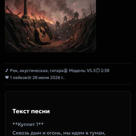
🎵 Рок, акустическая, гитара
🤖 Модель: V5.5
⏱ 2:38
❤ 1 лайков
📅 28 июня 2026 г.
Текст песни
**Куплет 1**  
Сквозь дым и огонь, мы идем в туман,  