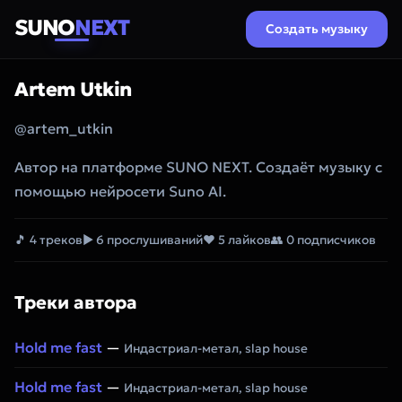
SUNO
NEXT
Создать музыку
Artem Utkin
@artem_utkin
Автор на платформе SUNO NEXT. Создаёт музыку с
помощью нейросети Suno AI.
🎵 4 треков
▶ 6 прослушиваний
❤ 5 лайков
👥 0 подписчиков
Треки автора
Hold me fast
—
Индастриал-метал, slap house
Hold me fast
—
Индастриал-метал, slap house