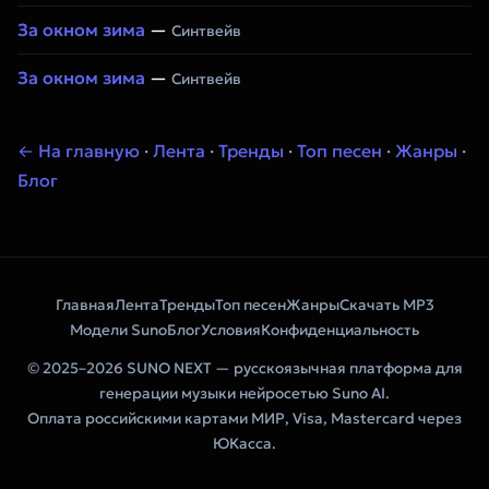
За окном зима
—
Синтвейв
За окном зима
—
Синтвейв
← На главную
·
Лента
·
Тренды
·
Топ песен
·
Жанры
·
Блог
Главная
Лента
Тренды
Топ песен
Жанры
Скачать MP3
Модели Suno
Блог
Условия
Конфиденциальность
© 2025–2026 SUNO NEXT — русскоязычная платформа для
генерации музыки нейросетью Suno AI.
Оплата российскими картами МИР, Visa, Mastercard через
ЮКасса.