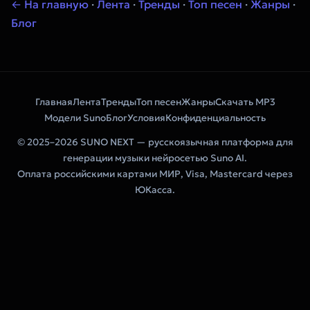
← На главную
·
Лента
·
Тренды
·
Топ песен
·
Жанры
·
Блог
Главная
Лента
Тренды
Топ песен
Жанры
Скачать MP3
Модели Suno
Блог
Условия
Конфиденциальность
© 2025–2026 SUNO NEXT — русскоязычная платформа для
генерации музыки нейросетью Suno AI.
Оплата российскими картами МИР, Visa, Mastercard через
ЮКасса.