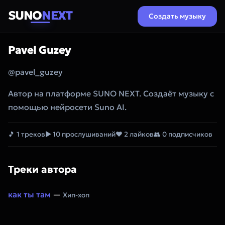
SUNO
NEXT
Создать музыку
Pavel Guzey
@pavel_guzey
Автор на платформе SUNO NEXT. Создаёт музыку с
помощью нейросети Suno AI.
🎵 1 треков
▶ 10 прослушиваний
❤ 2 лайков
👥 0 подписчиков
Треки автора
как ты там
—
Хип-хоп