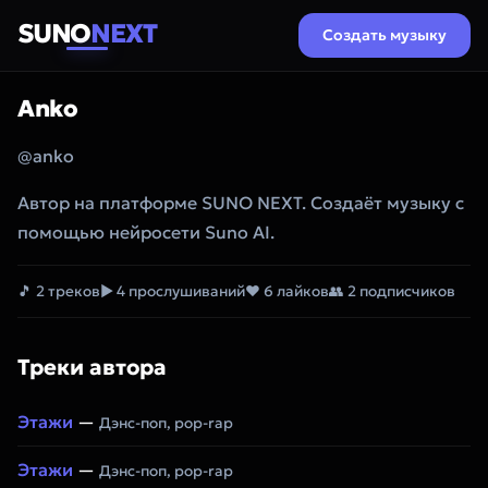
SUNO
NEXT
Создать музыку
Anko
@anko
Автор на платформе SUNO NEXT. Создаёт музыку с
помощью нейросети Suno AI.
🎵 2 треков
▶ 4 прослушиваний
❤ 6 лайков
👥 2 подписчиков
Треки автора
Этажи
—
Дэнс-поп, pop-rap
Этажи
—
Дэнс-поп, pop-rap