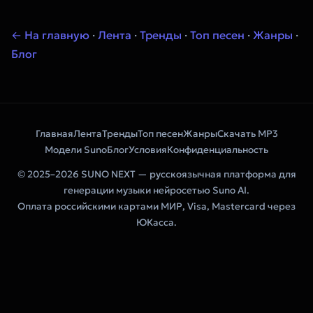
← На главную
·
Лента
·
Тренды
·
Топ песен
·
Жанры
·
Блог
Главная
Лента
Тренды
Топ песен
Жанры
Скачать MP3
Модели Suno
Блог
Условия
Конфиденциальность
© 2025–2026 SUNO NEXT — русскоязычная платформа для
генерации музыки нейросетью Suno AI.
Оплата российскими картами МИР, Visa, Mastercard через
ЮКасса.