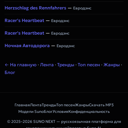
Herzschlag des Rennfahrers
—
Евродэнс
Racer's Heartbeat
—
Евродэнс
Racer's Heartbeat
—
Евродэнс
Ночная Автодорога
—
Евродэнс
← На главную
·
Лента
·
Тренды
·
Топ песен
·
Жанры
·
Блог
Главная
Лента
Тренды
Топ песен
Жанры
Скачать MP3
Модели Suno
Блог
Условия
Конфиденциальность
© 2025–2026 SUNO NEXT — русскоязычная платформа для