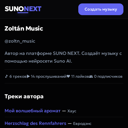
SUNO
NEXT
Создать музыку
Zoltán Music
@zoltn_music
Автор на платформе SUNO NEXT. Создаёт музыку с
помощью нейросети Suno AI.
🎵 6 треков
▶ 14 прослушиваний
❤ 11 лайков
👥 0 подписчиков
Треки автора
Мой волшебный аромат
—
Хаус
Herzschlag des Rennfahrers
—
Евродэнс