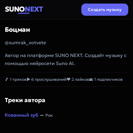
SUNO
NEXT
Создать музыку
Боцман
@sumrak_votvete
Автор на платформе SUNO NEXT. Создаёт музыку с
помощью нейросети Suno AI.
🎵 1 треков
▶ 6 прослушиваний
❤ 2 лайков
👥 1 подписчиков
Треки автора
Кованный зуб
—
Рок