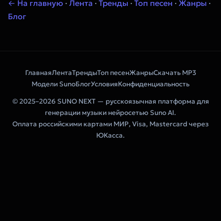
← На главную
·
Лента
·
Тренды
·
Топ песен
·
Жанры
·
Блог
Главная
Лента
Тренды
Топ песен
Жанры
Скачать MP3
Модели Suno
Блог
Условия
Конфиденциальность
© 2025–2026 SUNO NEXT — русскоязычная платформа для
генерации музыки нейросетью Suno AI.
Оплата российскими картами МИР, Visa, Mastercard через
ЮКасса.