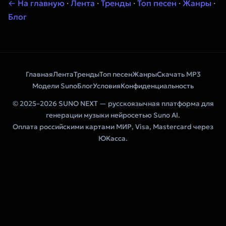
← На главную
·
Лента
·
Тренды
·
Топ песен
·
Жанры
·
Блог
Главная
Лента
Тренды
Топ песен
Жанры
Скачать MP3
Модели Suno
Блог
Условия
Конфиденциальность
© 2025–2026 SUNO NEXT — русскоязычная платформа для
генерации музыки нейросетью Suno AI.
Оплата российскими картами МИР, Visa, Mastercard через
ЮКасса.