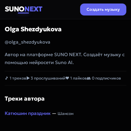
SUNO
NEXT
Создать музыку
Olga Shezdyukova
@olga_shezdyukova
Автор на платформе SUNO NEXT. Создаёт музыку с
помощью нейросети Suno AI.
🎵 1 треков
▶ 3 прослушиваний
❤ 1 лайков
👥 0 подписчиков
Треки автора
Катюшин праздник
—
Шансон