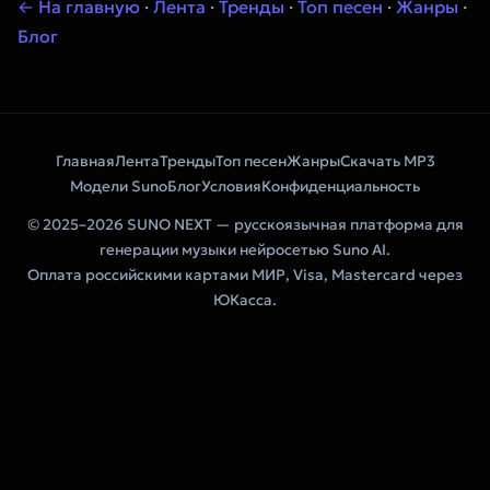
← На главную
·
Лента
·
Тренды
·
Топ песен
·
Жанры
·
Блог
Главная
Лента
Тренды
Топ песен
Жанры
Скачать MP3
Модели Suno
Блог
Условия
Конфиденциальность
© 2025–2026 SUNO NEXT — русскоязычная платформа для
генерации музыки нейросетью Suno AI.
Оплата российскими картами МИР, Visa, Mastercard через
ЮКасса.