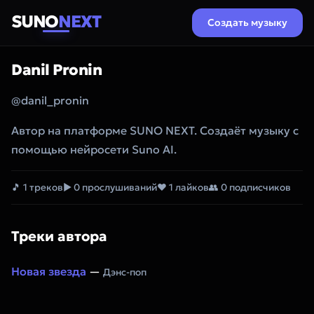
SUNO
NEXT
Создать музыку
Danil Pronin
@danil_pronin
Автор на платформе SUNO NEXT. Создаёт музыку с
помощью нейросети Suno AI.
🎵 1 треков
▶ 0 прослушиваний
❤ 1 лайков
👥 0 подписчиков
Треки автора
Новая звезда
—
Дэнс-поп