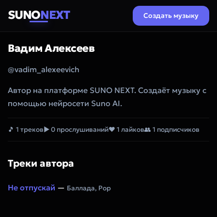
SUNO
NEXT
Создать музыку
Вадим Алексеев
@vadim_alexeevich
Автор на платформе SUNO NEXT. Создаёт музыку с
помощью нейросети Suno AI.
🎵 1 треков
▶ 0 прослушиваний
❤ 1 лайков
👥 1 подписчиков
Треки автора
Не отпускай
—
Баллада, Pop