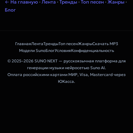
← На главную
·
Лента
·
Тренды
·
Топ песен
·
Жанры
·
Блог
Главная
Лента
Тренды
Топ песен
Жанры
Скачать MP3
Модели Suno
Блог
Условия
Конфиденциальность
© 2025–2026 SUNO NEXT — русскоязычная платформа для
генерации музыки нейросетью Suno AI.
Оплата российскими картами МИР, Visa, Mastercard через
ЮКасса.