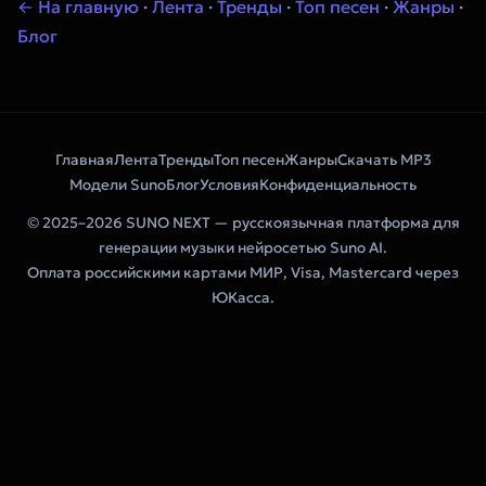
← На главную
·
Лента
·
Тренды
·
Топ песен
·
Жанры
·
Блог
Главная
Лента
Тренды
Топ песен
Жанры
Скачать MP3
Модели Suno
Блог
Условия
Конфиденциальность
© 2025–2026 SUNO NEXT — русскоязычная платформа для
генерации музыки нейросетью Suno AI.
Оплата российскими картами МИР, Visa, Mastercard через
ЮКасса.