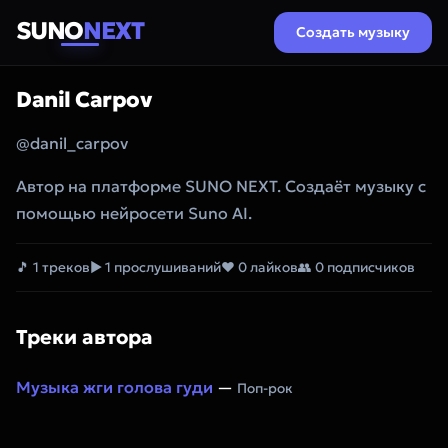
SUNO
NEXT
Создать музыку
Danil Carpov
@danil_carpov
Автор на платформе SUNO NEXT. Создаёт музыку с
помощью нейросети Suno AI.
🎵 1 треков
▶ 1 прослушиваний
❤ 0 лайков
👥 0 подписчиков
Треки автора
Музыка жги голова гуди
—
Поп-рок