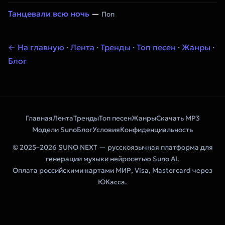
Танцевали всю ночь
—
Поп
← На главную
·
Лента
·
Тренды
·
Топ песен
·
Жанры
·
Блог
Главная
Лента
Тренды
Топ песен
Жанры
Скачать MP3
Модели Suno
Блог
Условия
Конфиденциальность
© 2025–2026 SUNO NEXT — русскоязычная платформа для
генерации музыки нейросетью Suno AI.
Оплата российскими картами МИР, Visa, Mastercard через
ЮКасса.