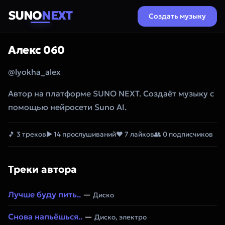
SUNO
NEXT
Создать музыку
Алекс 060
@lyokha_alex
Автор на платформе SUNO NEXT. Создаёт музыку с
помощью нейросети Suno AI.
🎵 3 треков
▶ 14 прослушиваний
❤ 7 лайков
👥 0 подписчиков
Треки автора
Лучше буду пить..
—
Диско
Снова напьёшься..
—
Диско, электро