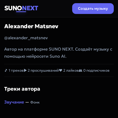
SUNO
NEXT
Создать музыку
Alexander Matsnev
@alexander_matsnev
Автор на платформе SUNO NEXT. Создаёт музыку с
помощью нейросети Suno AI.
🎵 1 треков
▶ 2 прослушиваний
❤ 2 лайков
👥 0 подписчиков
Треки автора
Звучание
—
Фонк