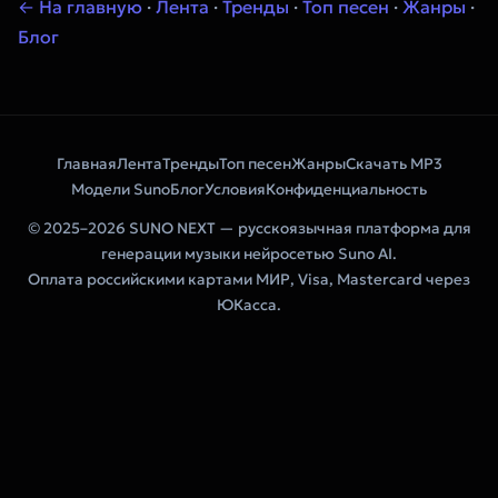
← На главную
·
Лента
·
Тренды
·
Топ песен
·
Жанры
·
Блог
Главная
Лента
Тренды
Топ песен
Жанры
Скачать MP3
Модели Suno
Блог
Условия
Конфиденциальность
© 2025–2026 SUNO NEXT — русскоязычная платформа для
генерации музыки нейросетью Suno AI.
Оплата российскими картами МИР, Visa, Mastercard через
ЮКасса.