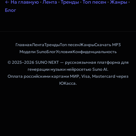
← На главную
·
Лента
·
Тренды
·
Топ песен
·
Жанры
·
Блог
Главная
Лента
Тренды
Топ песен
Жанры
Скачать MP3
Модели Suno
Блог
Условия
Конфиденциальность
© 2025–2026 SUNO NEXT — русскоязычная платформа для
генерации музыки нейросетью Suno AI.
Оплата российскими картами МИР, Visa, Mastercard через
ЮКасса.