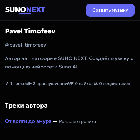
SUNO
NEXT
Создать музыку
Pavel Timofeev
@pavel_timofeev
Автор на платформе SUNO NEXT. Создаёт музыку с
помощью нейросети Suno AI.
🎵 1 треков
▶ 2 прослушиваний
❤ 0 лайков
👥 0 подписчиков
Треки автора
От волги до амура
—
Рок, электроника