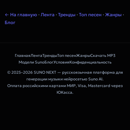
← На главную
·
Лента
·
Тренды
·
Топ песен
·
Жанры
·
Блог
Главная
Лента
Тренды
Топ песен
Жанры
Скачать MP3
Модели Suno
Блог
Условия
Конфиденциальность
© 2025–2026 SUNO NEXT — русскоязычная платформа для
генерации музыки нейросетью Suno AI.
Оплата российскими картами МИР, Visa, Mastercard через
ЮКасса.