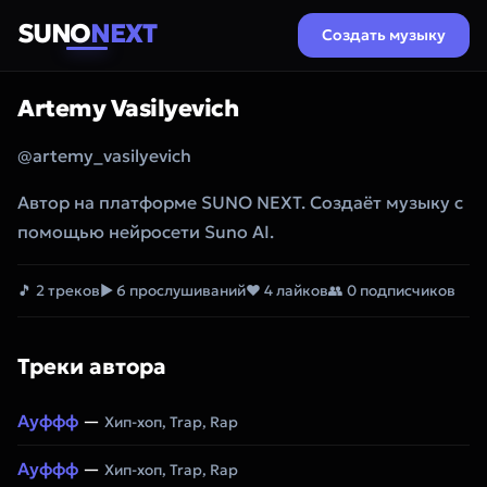
SUNO
NEXT
Создать музыку
Artemy Vasilyevich
@artemy_vasilyevich
Автор на платформе SUNO NEXT. Создаёт музыку с
помощью нейросети Suno AI.
🎵 2 треков
▶ 6 прослушиваний
❤ 4 лайков
👥 0 подписчиков
Треки автора
Ауффф
—
Хип-хоп, Trap, Rap
Ауффф
—
Хип-хоп, Trap, Rap