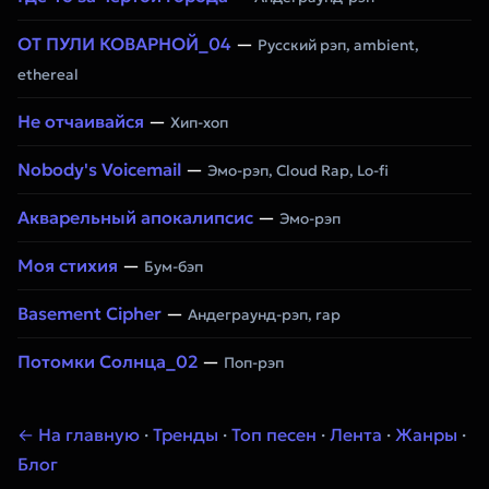
ОТ ПУЛИ КОВАРНОЙ_04
—
Русский рэп, ambient,
ethereal
Не отчаивайся
—
Хип-хоп
Nobody's Voicemail
—
Эмо-рэп, Cloud Rap, Lo-fi
Акварельный апокалипсис
—
Эмо-рэп
Моя стихия
—
Бум-бэп
Basement Cipher
—
Андеграунд-рэп, rap
Потомки Солнца_02
—
Поп-рэп
← На главную
·
Тренды
·
Топ песен
·
Лента
·
Жанры
·
Блог