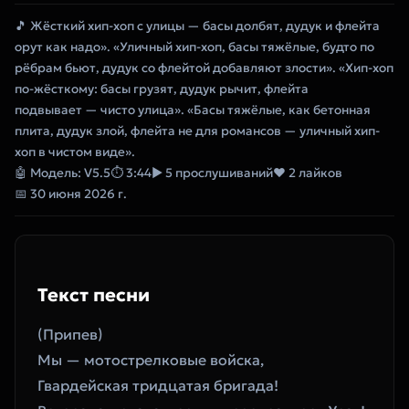
🎵 Жёсткий хип-хоп с улицы — басы долбят, дудук и флейта
орут как надо». «Уличный хип-хоп, басы тяжёлые, будто по
рёбрам бьют, дудук со флейтой добавляют злости». «Хип-хоп
по-жёсткому: басы грузят, дудук рычит, флейта
подвывает — чисто улица». «Басы тяжёлые, как бетонная
плита, дудук злой, флейта не для романсов — уличный хип-
хоп в чистом виде».
🤖 Модель: V5.5
⏱ 3:44
▶ 5 прослушиваний
❤ 2 лайков
📅 30 июня 2026 г.
Текст песни
(Припев)
Мы — мотострелковые войска,
Гвардейская тридцатая бригада!