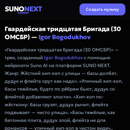
SUNO
NEXT
Создать музыку
Гвардейская тридцатая Бригада (30
ОМСБР) —
Igor Bogodukhov
«Гвардейская тридцатая Бригада (30 ОМСБР)» —
трек, созданный
Igor Bogodukhov
с помощью
нейросети Suno AI на платформе SUNO NEXT.
Жанр: Жёсткий хип-хоп с улицы — басы долбят,
дудук и флейта орут как надо». «Уличный хип-хоп,
басы тяжёлые, будто по рёбрам бьют, дудук со
флейтой добавляют злости». «Хип-хоп по-
жёсткому: басы грузят, дудук рычит, флейта
подвывает — чисто улица». «Басы тяжёлые, как
бетонная плита, дудук злой, флейта не для
романсов — уличный хип-хоп в чистом виде»..