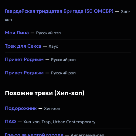
Гвардейская тридцатая Бригада (30 ОМСБР)
—
Хип-
хоп
Моя Лина
—
Русский рэп
Трек для Секса
—
Хаус
Привет Родным
—
Русский рэп
Привет Родным
—
Русский рэп
Похожие треки (Хип-хоп)
Подорожник
—
Хип-хоп
ПАФ
—
Хип-хоп, Trap, Urban Contemporary
Где-то за чертой города
—
Андеграунд-рэп