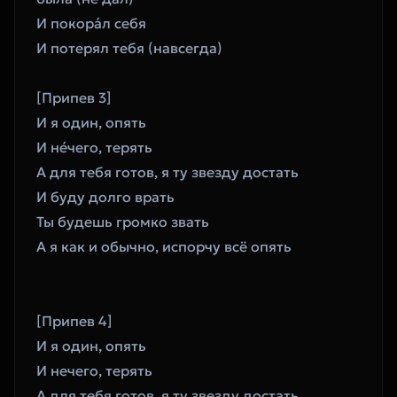
И покора́л себя 
И потерял тебя (навсегда)
[Припев 3]
И я один, опять 
И не́чего, терять 
А для тебя готов, я ту звезду достать 
И буду долго врать 
Ты будешь громко звать 
А я как и обычно, испорчу всё опять 
[Припев 4]
И я один, опять 
И нечего, терять 
А для тебя готов, я ту звезду достать 