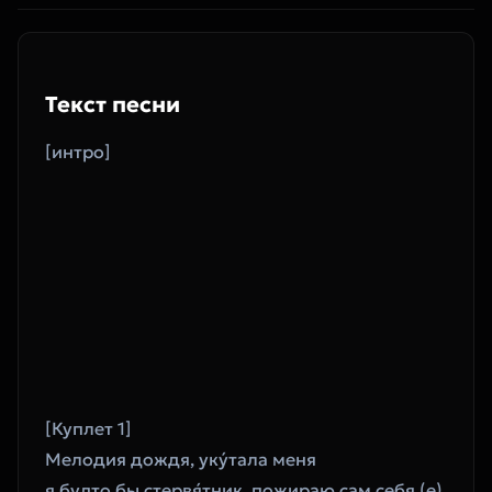
Текст песни
[интро]
[Куплет 1]
Мелодия дождя, уку́тала меня
я будто бы стервя́тник, пожираю сам себя (е) 