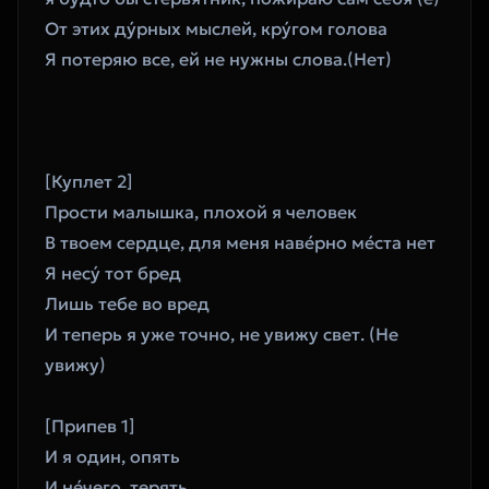
От этих ду́рных мыслей, кру́гом голова 
Я потеряю все, ей не нужны слова.(Нет)
[Куплет 2]
Прости малышка, плохой я человек
В твоем сердце, для меня наве́рно ме́ста нет 
Я несу́ тот бред
Лишь тебе во вред 
И теперь я уже точно, не увижу свет. (Не 
увижу)
[Припев 1]
И я один, опять 
И не́чего, терять 