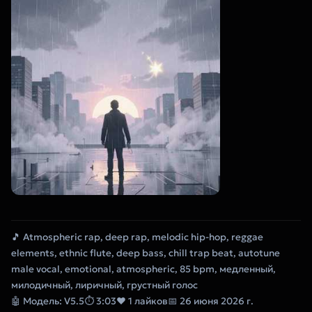
🎵 Atmospheric rap, deep rap, melodic hip-hop, reggae
elements, ethnic flute, deep bass, chill trap beat, autotune
male vocal, emotional, atmospheric, 85 bpm, медленный,
милодичный, лиричный, грустный голос
🤖 Модель: V5.5
⏱ 3:03
❤ 1 лайков
📅 26 июня 2026 г.