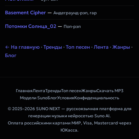
Basement Cipher
—
Андеграунд-рэп, rap
Потомки Солнца_02
—
Поп-рэп
← На главную
·
Тренды
·
Топ песен
·
Лента
·
Жанры
·
Блог
Главная
Лента
Тренды
Топ песен
Жанры
Скачать MP3
Модели Suno
Блог
Условия
Конфиденциальность
© 2025–2026 SUNO NEXT — русскоязычная платформа для
генерации музыки нейросетью Suno AI.
Оплата российскими картами МИР, Visa, Mastercard через
ЮКасса.