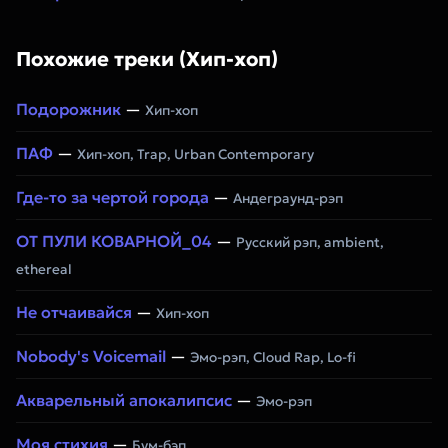
Похожие треки (Хип-хоп)
Подорожник
—
Хип-хоп
ПАФ
—
Хип-хоп, Trap, Urban Contemporary
Где-то за чертой города
—
Андеграунд-рэп
ОТ ПУЛИ КОВАРНОЙ_04
—
Русский рэп, ambient,
ethereal
Не отчаивайся
—
Хип-хоп
Nobody's Voicemail
—
Эмо-рэп, Cloud Rap, Lo-fi
Акварельный апокалипсис
—
Эмо-рэп
Моя стихия
—
Бум-бэп