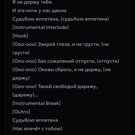
Я не держу тебя.
И эта ночь у нас двоих
Судьбою вплетена, (судьбою вплетена)
[Instrumental Interlude]
[Hook]
(Ооо-ооо) Закрой глаза, и не грусти, (не 
грусти)
(Ооо-ооо) Без сожалений отпусти, (отпусти) 
(Ооо-ооо) Оковы сбрось, я не держу, (не 
держу) 
(Ооо-ооо) Твоей свободой даражу, 
(даражу)... 
[Instrumental Break]
[Outro]
Судьбою вплетена
(Нас влечёт с тобою)