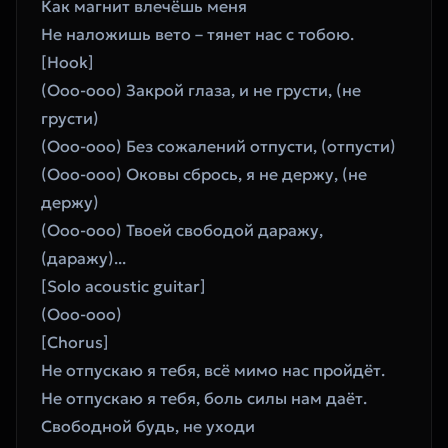
Как магнит влечёшь меня
Не наложишь вето – тянет нас с тобою.
[Hook]
(Ооо-ооо) Закрой глаза, и не грусти, (не 
грусти)
(Ооо-ооо) Без сожалений отпусти, (отпусти) 
(Ооо-ооо) Оковы сбрось, я не держу, (не 
держу) 
(Ооо-ооо) Твоей свободой даражу, 
(даражу)... 
[Solo acoustic guitar]
(Ооо-ооо)
[Chorus]
Не отпускаю я тебя, всё мимо нас пройдёт.
Не отпускаю я тебя, боль силы нам даёт.
Свободной будь, не уходи