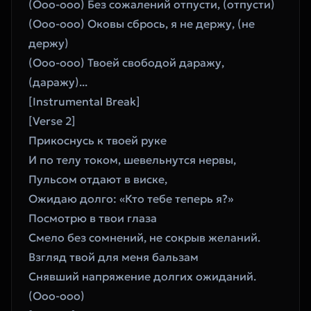
(Ооо-ооо) Без сожалений отпусти, (отпусти) 
(Ооо-ооо) Оковы сбрось, я не держу, (не 
держу) 
(Ооо-ооо) Твоей свободой даражу, 
(даражу)... 
[Instrumental Break]
[Verse 2]
Прикоснусь к твоей руке
И по телу током, шевельнутся нервы,
Пульсом отдают в виске,
Ожидаю долго: «Кто тебе теперь я?»
Посмотрю в твои глаза
Смело без сомнений, не сокрыв желаний.
Взгляд твой для меня бальзам
Снявший напряжение долгих ожиданий.
(Ооо-ооо)