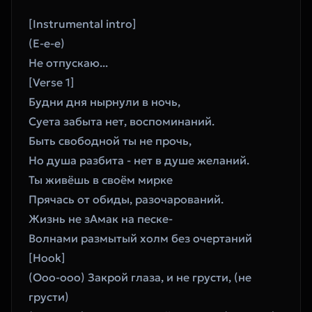
[Instrumental intro]
(Е-е-е)
Не отпускаю...
[Verse 1]
Будни дня нырнули в ночь, 
Суета забыта нет, воспоминаний.
Быть свободной ты не прочь,
Но душа разбита - нет в душе желаний.
Ты живёшь в своём мирке
Прячась от обиды, разочарований.
Жизнь не зАмак на песке-
Волнами размытый холм без очертаний
[Hook]
(Ооо-ооо) Закрой глаза, и не грусти, (не 
грусти)