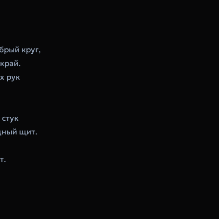
брый круг,
край.
х рук
 стук
дный щит.
т.