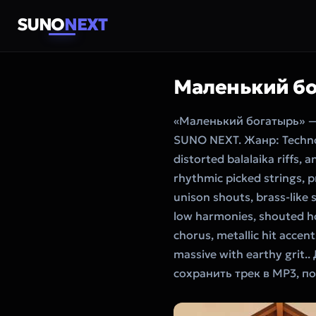
SUNO
NEXT
Маленький б
«Маленький богатырь» —
SUNO NEXT. Жанр: Techno 
distorted balalaika riffs, 
rhythmic picked strings, 
unison shouts, brass-like 
low harmonies, shouted ho
chorus, metallic hit accen
massive with earthy grit
сохранить трек в MP3, п