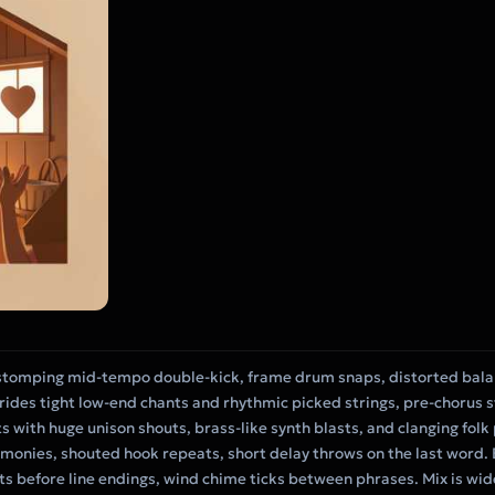
stomping mid-tempo double-kick, frame drum snaps, distorted balala
 rides tight low-end chants and rhythmic picked strings, pre-chorus
ts with huge unison shouts, brass-like synth blasts, and clanging fol
monies, shouted hook repeats, short delay throws on the last word. 
nts before line endings, wind chime ticks between phrases. Mix is wi