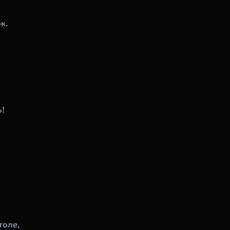
к.
ь!
толе,