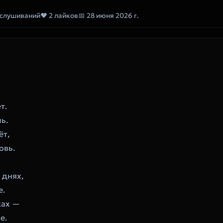
ослушиваний
❤ 2 лайков
📅 28 июня 2026 г.
т.
ь.
ёт,
овь.
 днях,
е.
ках —
е.