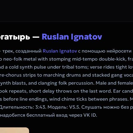
огатырь —
Ruslan Ignatov
 трек, созданный
Ruslan Ignatov
с помощью нейросети 
neo-folk metal with stomping mid-tempo double-kick, f
and a cold synth pulse under tribal toms; verse rides tight
pre-chorus strips to marching drums and stacked gang voca
synth blasts, and clanging folk percussion. Male and femal
ok repeats, short delay throws on the last word. Ear candy
ts before line endings, wind chime ticks between phrases. M
.. Длительность: 3:43. Модель: V5.5. Слушать можно без
онадобится бесплатный вход через VK ID.