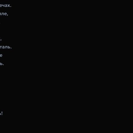
ечах.
пле,
.
,
таль.
е
ь.
ь!