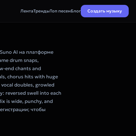
Лента
Тренды
Топ песен
Блог
Создать музыку
Suno AI на платформе
rame drum snaps,
 low-end chants and
ls, chorus hits with huge
e vocal doubles, growled
: reversed swell into each
ix is wide, punchy, and
 регистрации; чтобы