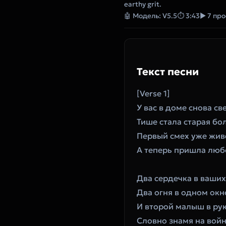
earthy grit.
🤖 Модель: V5.5
⏱ 3:43
▶ 7 пр
Текст песни
[Verse 1]
У вас в доме снова све
Тише стала старая бол
Первый смех уже жив
А теперь пришла люб
Два сердечка в ваших
Два огня в одном окн
И второй малыш в ру
Словно знамя на войн