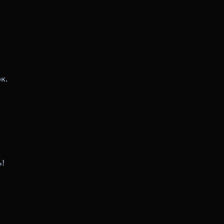
к.
ь!