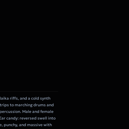
ika riffs, and a cold synth
 strips to marching drums and
k percussion. Male and female
Ear candy: reversed swell into
de, punchy, and massive with