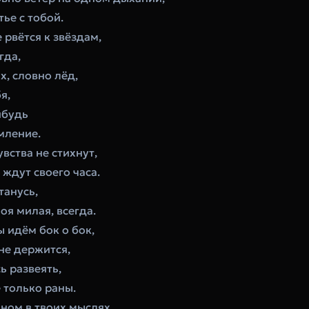
тье с тобой.
 рвётся к звёздам,
гда,
х, словно лёд,
я,
ибудь
мление.
вства не стихнут,
ждут своего часа.
танусь,
оя милая, всегда.
ы идём бок о бок,
не держится,
ь развеять,
 только раны.
ном в твоих мыслях,