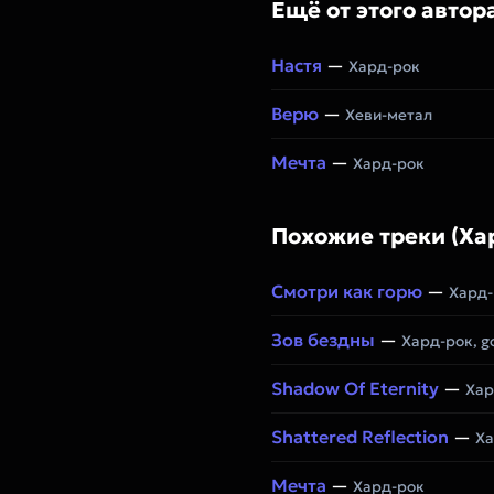
Ещё от этого автор
Настя
—
Хард-рок
Верю
—
Хеви-метал
Мечта
—
Хард-рок
Похожие треки (Ха
Смотри как горю
—
Хард-
Зов бездны
—
Хард-рок, go
Shadow Of Eternity
—
Хар
Shattered Reflection
—
Ха
Мечта
—
Хард-рок