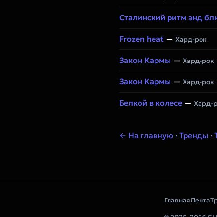
Сталинский ритм энд бл
Frozen heat
—
Хард-рок
Закон Кармы
—
Хард-рок
Закон Кармы
—
Хард-рок
Белкой в колесе
—
Хард-р
← На главную
·
Тренды
·
Главная
Лента
Т