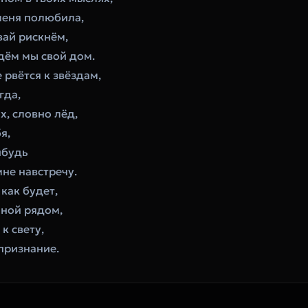
меня полюбила,
вай рискнём,
дём мы свой дом.
 рвётся к звёздам,
гда,
х, словно лёд,
я,
ибудь
не навстречу.
как будет,
мной рядом,
к свету,
признание.