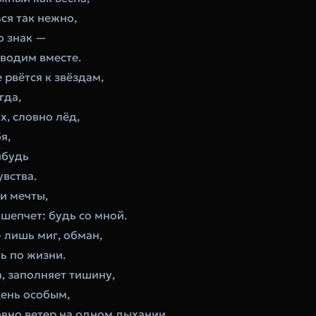
ся так нежно,
о знак —
водим вместе.
 рвётся к звёздам,
гда,
х, словно лёд,
я,
ибудь
увства.
ши мечты,
 шепчет: будь со мной.
- лишь миг, обман,
ть по жизни.
а, заполняет тишину,
ень особым,
овно ветер на одном дыхании,