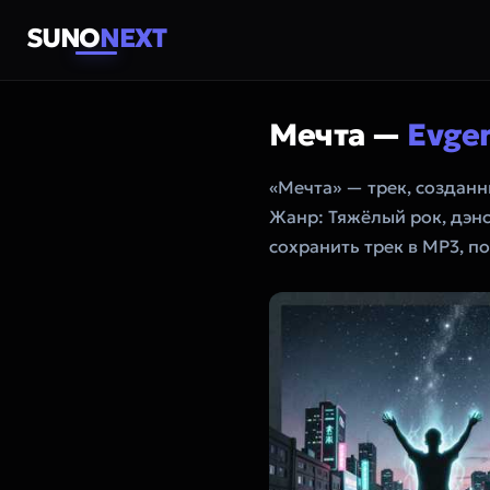
SUNO
NEXT
Мечта —
Evge
«Мечта» — трек, создан
Жанр: Тяжёлый рок, дэнс
сохранить трек в MP3, п