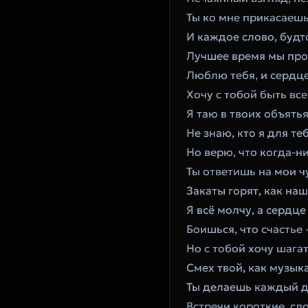
Ты ко мне прикасаешь
И каждое слово, будт
Лучшее время мы про
Люблю тебя, и сердце
Хочу с тобой быть все
Я таю в твоих объятья
Не знаю, кто я для теб
Но верю, что когда-н
Ты ответишь на мои ч
Закаты горят, как на
Я всё молчу, а сердце
Боишься, что счастье 
Но с тобой хочу шага
Смех твой, как музык
Ты делаешь каждый д
Встречи короткие, сл