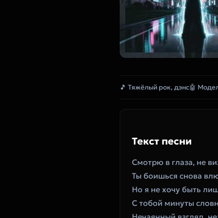
🎵 Тяжёлый рок, дэнс
🤖 Модел
Текст песни
Смотрю в глаза, не ви
Ты боишься снова влю
Но я не хочу быть ли
С тобой минуты словн
Нечаянный взгляд, не