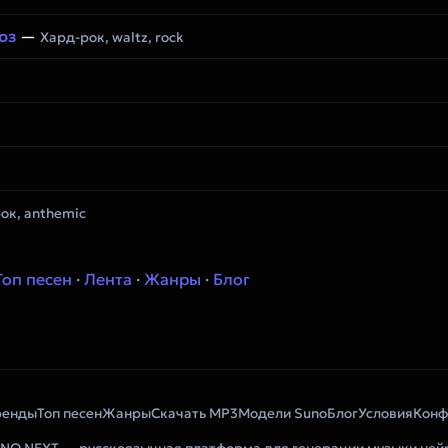
юз
—
Хард-рок, waltz, rock
ок, anthemic
Топ песен
·
Лента
·
Жанры
·
Блог
ренды
Топ песен
Жанры
Скачать MP3
Модели Suno
Блог
Условия
Конф