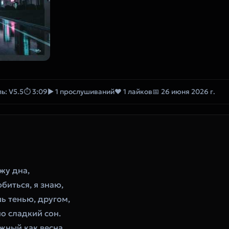
ь: V5.5
⏱ 3:09
▶ 1 прослушиваний
❤ 1 лайков
📅 26 июня 2026 г.
жу дна,
биться, я знаю,
шь тенью, другом,
о сладкий сон.
жный как весна,