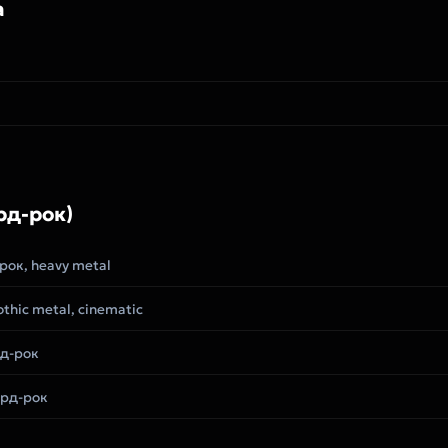
а
рд-рок)
рок, heavy metal
thic metal, cinematic
д-рок
рд-рок