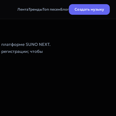
Лента
Тренды
Топ песен
Блог
Создать музыку
а платформе SUNO NEXT.
з регистрации; чтобы