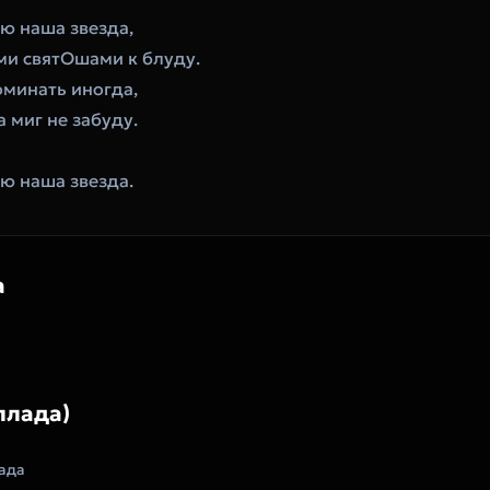
ю наша звезда,
ми святОшами к блуду.
оминать иногда,
а миг не забуду.
ю наша звезда.
а
ллада)
ада