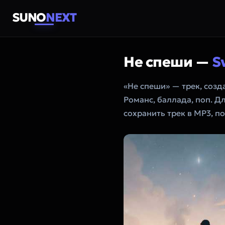
SUNO
NEXT
Не спеши —
S
«Не спеши» — трек, соз
Романс, баллада, поп. Д
сохранить трек в MP3, п