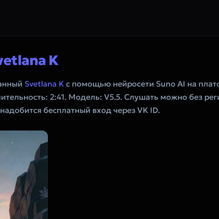
vetlana K
данный
Svetlana K
с помощью нейросети Suno AI на пла
лительность: 2:41. Модель: V5.5. Слушать можно без ре
онадобится бесплатный вход через VK ID.