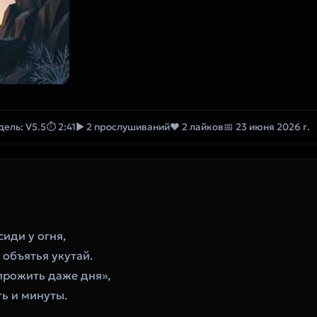
дель: V5.5
⏱ 2:41
▶ 2 прослушиваний
❤ 2 лайков
📅 23 июня 2026 г.
сиди у огня,
 объятья укутай.
 прожить даже дня»,
ть и минуты.