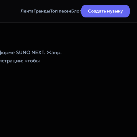
Лента
Тренды
Топ песен
Блог
Создать музыку
тформе SUNO NEXT. Жанр:
гистрации; чтобы