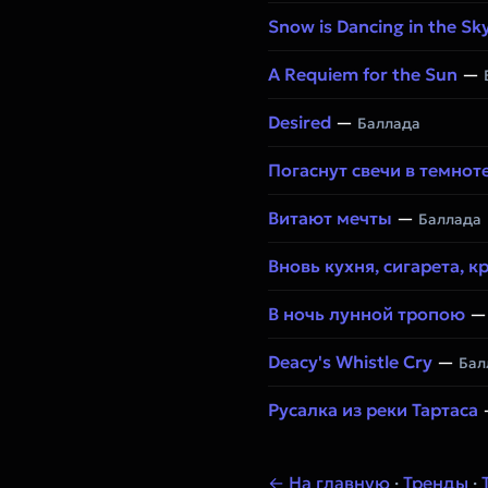
Snow is Dancing in the Sk
A Requiem for the Sun
—
Desired
—
Баллада
Погаснут свечи в темнот
Витают мечты
—
Баллада
Вновь кухня, сигарета, к
В ночь лунной тропою
Deacy's Whistle Cry
—
Бал
Русалка из реки Тартаса
← На главную
·
Тренды
·