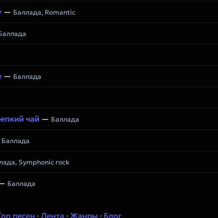
y
—
Баллада, Romantic
Баллада
е
—
Баллада
репкий чай
—
Баллада
—
Баллада
лада, Symphonic rock
—
Баллада
Топ песен
·
Лента
·
Жанры
·
Блог