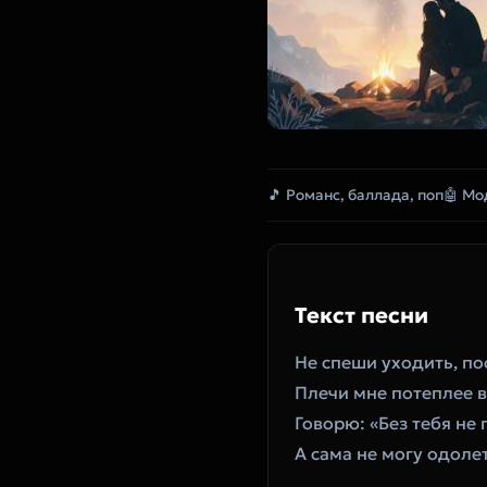
🎵 Романс, баллада, поп
🤖 Мо
Текст песни
Не спеши уходить, по
Плечи мне потеплее в
Говорю: «Без тебя не
А сама не могу одоле