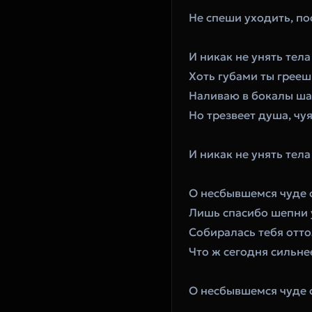
Не спеши уходить, пос
И никак не унять тел
Хоть губами ты грее
Наливаю в бокалы ша
Но трезвеет душа, чуя
И никак не унять тела
О несбывшемся чуде с
Лишь спасибо шепни
Собиралась тебя отто
Что ж сегодня сильн
О несбывшемся чуде с