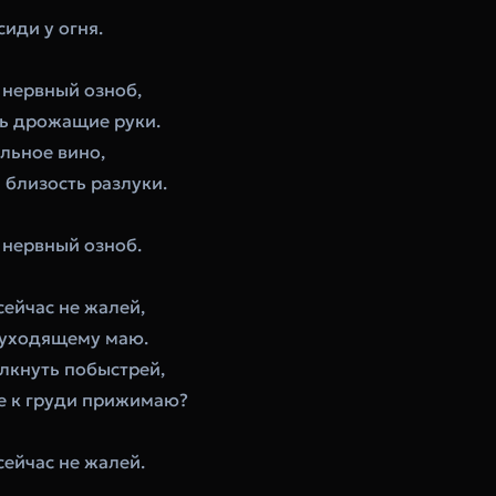
иди у огня. 
а нервный озноб,
шь дрожащие руки.
льное вино,
 близость разлуки.
 нервный озноб. 
ейчас не жалей,
 уходящему маю.
лкнуть побыстрей,
ее к груди прижимаю?
ейчас не жалей. 