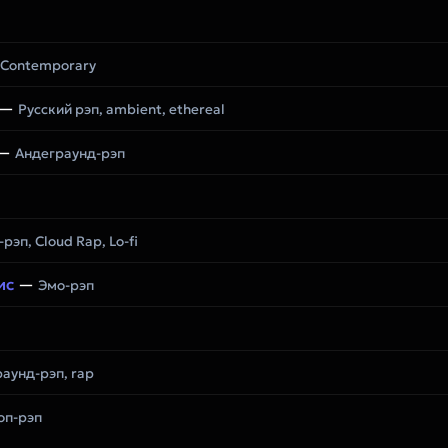
n Contemporary
—
Русский рэп, ambient, ethereal
—
Андеграунд-рэп
рэп, Cloud Rap, Lo-fi
ис
—
Эмо-рэп
аунд-рэп, rap
оп-рэп