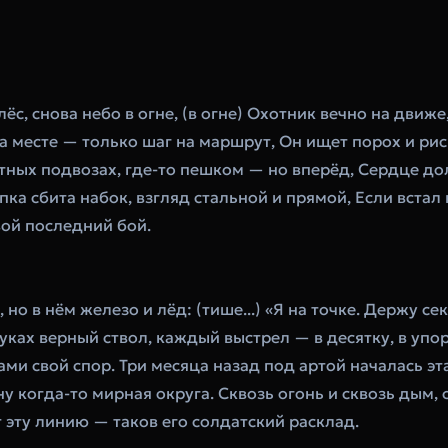
ёс, снова небо в огне, (в огне) Охотник вечно на движе, 
а месте — только шаг на маршрут, Он ищет порох и риск,
утных подвозах, где-то пешком — но вперёд, Сердце дол
пка сбита набок, взгляд стальной и прямой, Если встал 
вой последний бой.
, но в нём железо и лёд: (тише...) «Я на точке. Держу се
уках верный ствол, каждый выстрел — в десятку, в упор
ами свой спор. Три месяца назад под артой началась эта 
у когда-то мирная округа. Сквозь огонь и сквозь дым, 
 эту линию — таков его солдатский расклад.