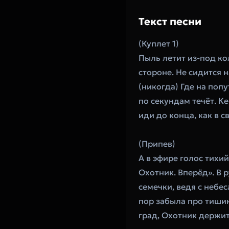
Текст песни
(Куплет 1)
Пыль летит из-под кол
стороне. Не сидится н
(никогда) Где на поп
по секундам течёт. Ке
иди до конца, как в с
(Припев)
А в эфире голос тихий
Охотник. Вперёд». В р
семечки, ведя с небес
пор забыла про тишин
град, Охотник держит