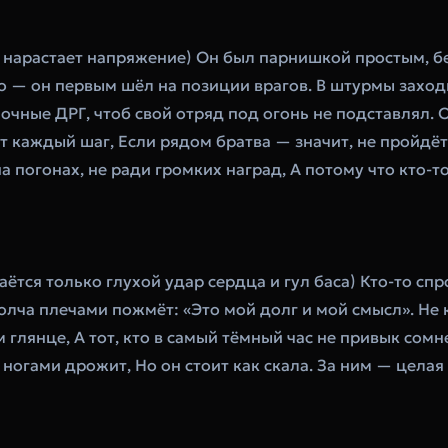
, нарастает напряжение) Он был парнишкой простым, бе
о — он первым шёл на позиции врагов. В штурмы заходи
очные ДРГ, чтоб свой отряд под огонь не подставлял. Он
т каждый шаг, Если рядом братва — значит, не пройдёт 
а погонах, не ради громких наград, А потому что кто-т
аётся только глухой удар сердца и гул баса) Кто-то спр
молча плечами пожмёт: «Это мой долг и мой смысл». Не 
глянце, А тот, кто в самый тёмный час не привык сомне
ногами дрожит, Но он стоит как скала. За ним — целая 