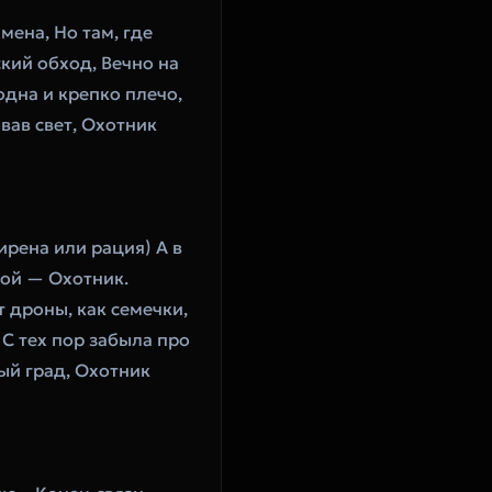
ена, Но там, где 
кий обход, Вечно на 
дна и крепко плечо, 
вав свет, Охотник 
рена или рация) А в 
ной — Охотник. 
 дроны, как семечки, 
С тех пор забыла про 
ый град, Охотник 