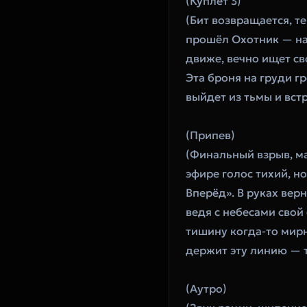
(Куплет 3)
(Бит возвращается, те
прошёл Охотник — нас
движе, вечно ищет св
Эта броня на груди гр
выйдет из тьмы и вст
(Припев)
(Финальный взрыв, ма
эфире голос тихий, но
Вперёд». В руках верн
ведя с небесами свой 
тишину когда-то мирн
держит эту линию — т
(Аутро)