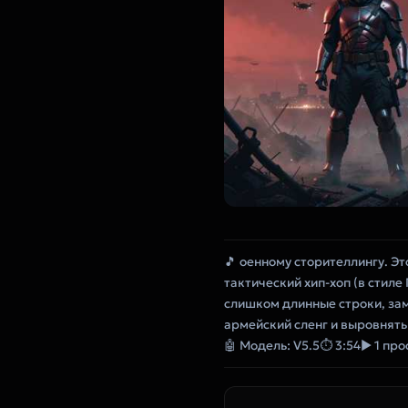
🎵 оенному сторителлингу. Эт
тактический хип-хоп (в стиле
слишком длинные строки, заме
армейский сленг и выровнять
🤖 Модель: V5.5
⏱ 3:54
▶ 1 пр