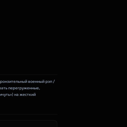
пронзительный военный рэп /
брать перегруженные,
ичуть») на жесткий