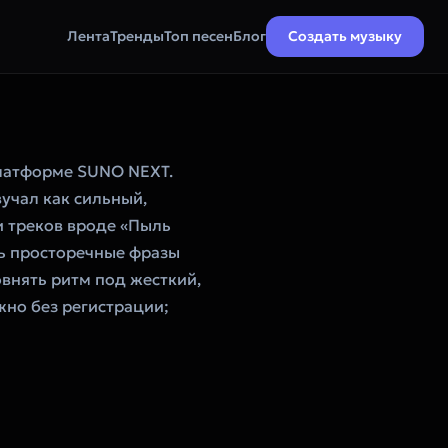
Лента
Тренды
Топ песен
Блог
Создать музыку
латформе SUNO NEXT.
учал как сильный,
ли треков вроде «Пыль
ть просторечные фразы
ровнять ритм под жесткий,
жно без регистрации;