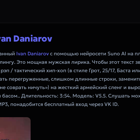
van Daniarov
данный
Ivan Daniarov
с помощью нейросети Suno AI на п
ингу. Это мощная мужская лирика. Чтобы этот текст зв
п / тактический хип-хоп (в стиле Грот, 25/17, Баста и
рать перегруженные, слишком длинные строки, замени
т не соврать ничуть») на жесткий армейский сленг и вы
басом.. Длительность: 3:54. Модель: V5.5. Слушать мо
MP3, понадобится бесплатный вход через VK ID.