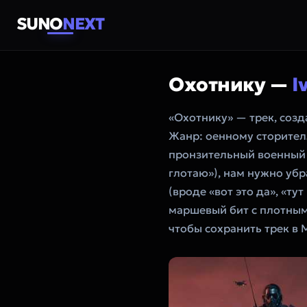
SUNO
NEXT
Охотнику —
I
«Охотнику» — трек, соз
Жанр: оенному сторителл
пронзительный военный рэ
глотаю»), нам нужно уб
(вроде «вот это да», «ту
маршевый бит с плотным 
чтобы сохранить трек в 