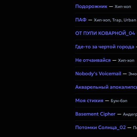
Подорожник
—
Хип-хоп
ПАФ
—
Хип-хоп, Trap, Urba
ОТ ПУЛИ КОВАРНОЙ_04
Где-то за чертой города
Не отчаивайся
—
Хип-хоп
Nobody's Voicemail
—
Эмо-
Акварельный апокалипс
Моя стихия
—
Бум-бэп
Basement Cipher
—
Андегр
Потомки Солнца_02
—
П