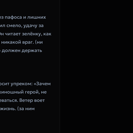
з пафоса и лишних 
л смело, удачу за 
 читает зелёнку, как 
никакой враг. (ни 
о должен держать 
осит упреком: «Зачем 
киношный герой, не 
ваться. Ветер воет 
жизнь. (за ним 