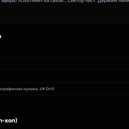
эфира) «Охотник» на связи... Сектор чист. Держим линию
а
графичная музыка, UK Drill
п-хоп)