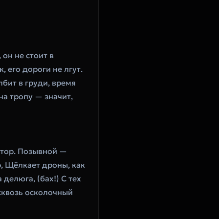
он не стоит в 
 его дороги не лгут. 
бит в груди, время 
на тропу — значит, 
ктор. Позывной — 
, Щёлкает дроны, как 
делюга, (бах!) С тех 
сквозь осколочный 