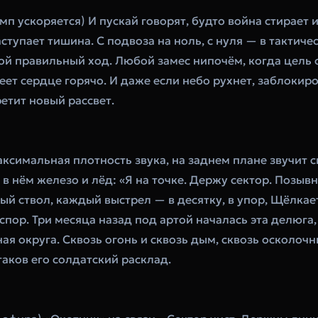
мп ускоряется) И пускай говорят, будто война стирает им
тупает тишина. С подвоза на ноль, с нуля — в тактичес
ой правильный ход. Любой замес нипочём, когда цель о
еет сердце горячо. И даже если небо рухнет, заблокиро
ретит новый рассвет.
ксимальная плотность звука, на заднем плане звучит си
 в нём железо и лёд: «Я на точке. Держу сектор. Позыв
ый ствол, каждый выстрел — в десятку, в упор, Щёлкает
спор. Три месяца назад под артой началась эта делюга, 
ая округа. Сквозь огонь и сквозь дым, сквозь осколочн
аков его солдатский расклад.