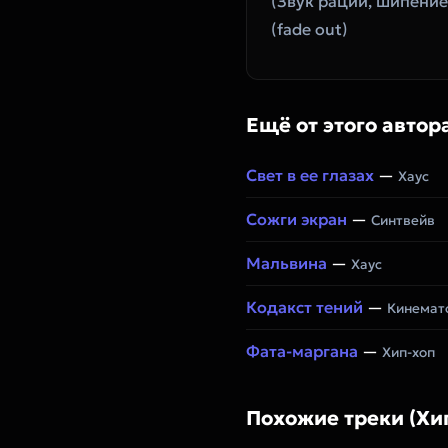
(Звук рации, шипение 
(fade out)
Ещё от этого автор
Свет в ее глазах
—
Хаус
Сожги экран
—
Синтвейв
Мальвина
—
Хаус
Кодакст тений
—
Кинемато
Фата-маргана
—
Хип-хоп
Похожие треки (Хи