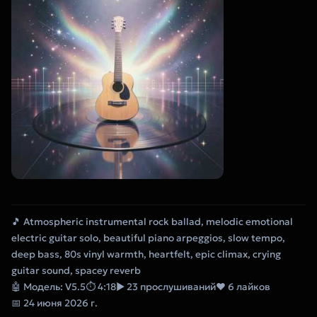
🎵 Atmospheric instrumental rock ballad, melodic emotional
electric guitar solo, beautiful piano arpeggios, slow tempo,
deep bass, 80s vinyl warmth, heartfelt, epic climax, crying
guitar sound, spacey reverb
🤖 Модель: V5.5
⏱ 4:18
▶ 23 прослушиваний
❤ 6 лайков
📅 24 июня 2026 г.