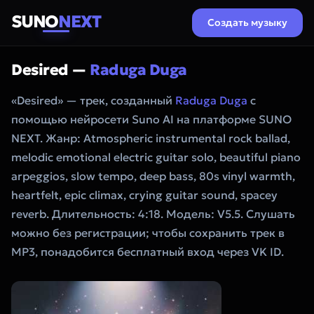
SUNO
NEXT
Создать музыку
Desired —
Raduga Duga
«Desired» — трек, созданный
Raduga Duga
с
помощью нейросети Suno AI на платформе SUNO
NEXT. Жанр: Atmospheric instrumental rock ballad,
melodic emotional electric guitar solo, beautiful piano
arpeggios, slow tempo, deep bass, 80s vinyl warmth,
heartfelt, epic climax, crying guitar sound, spacey
reverb. Длительность: 4:18. Модель: V5.5. Слушать
можно без регистрации; чтобы сохранить трек в
MP3, понадобится бесплатный вход через VK ID.