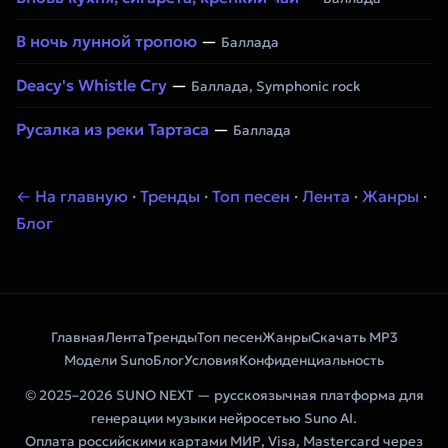
В ночь лунной тропою
—
Баллада
Deacy's Whistle Cry
—
Баллада, Symphonic rock
Русалка из реки Тартаса
—
Баллада
← На главную
·
Тренды
·
Топ песен
·
Лента
·
Жанры
·
Блог
Главная
Лента
Тренды
Топ песен
Жанры
Скачать MP3
Модели Suno
Блог
Условия
Конфиденциальность
© 2025–2026 SUNO NEXT — русскоязычная платформа для
генерации музыки нейросетью Suno AI.
Оплата российскими картами МИР, Visa, Mastercard через