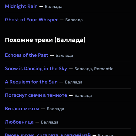
Midnight Rain
—
Баллада
Ghost of Your Whisper
—
Баллада
Похожие треки (Баллада)
Echoes of the Past
—
Баллада
Snow is Dancing in the Sky
—
Баллада, Romantic
A Requiem for the Sun
—
Баллада
Погаснут свечи в темноте
—
Баллада
Витают мечты
—
Баллада
Любовница
—
Баллада
Вновь кухня, сигарета, крепкий чай
—
Баллада