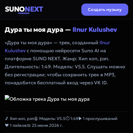
SUNO
NEXT
Создать музыку
Дура ты моя дура —
Ilnur Kulushev
«Дура ты моя дура» — трек, созданный
Ilnur
Kulushev
с помощью нейросети Suno AI на
платформе SUNO NEXT. Жанр: Хип хоп, рэп.
Длительность: 1:49. Модель: V5.5. Слушать можно
без регистрации; чтобы сохранить трек в MP3,
понадобится бесплатный вход через VK ID.
🎵 Хип хоп, рэп
🤖 Модель: V5.5
⏱ 1:49
▶ 1 прослушиваний
❤ 1 лайков
📅 25 июня 2026 г.