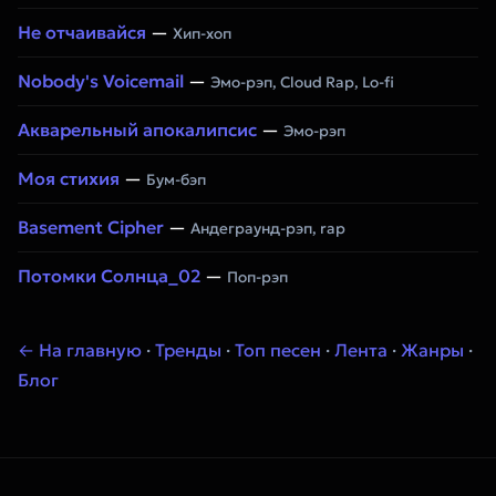
Не отчаивайся
—
Хип-хоп
Nobody's Voicemail
—
Эмо-рэп, Cloud Rap, Lo-fi
Акварельный апокалипсис
—
Эмо-рэп
Моя стихия
—
Бум-бэп
Basement Cipher
—
Андеграунд-рэп, rap
Потомки Солнца_02
—
Поп-рэп
← На главную
·
Тренды
·
Топ песен
·
Лента
·
Жанры
·
Блог