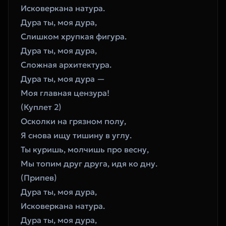
Исковеркана натура.
Дура ты, моя дура,
Слишком хрупкая фигура.
Дура ты, моя дура,
Сложная архитектура.
Дура ты, моя дура —
Моя главная цензура!
​(Куплет 2)
Осколки на грязном полу,
Я снова ищу тишину в углу.
Ты куришь, молчишь про весну,
Мы топим друг друга, идя ко дну.
​(Припев)
Дура ты, моя дура,
Исковеркана натура.
Дура ты, моя дура,