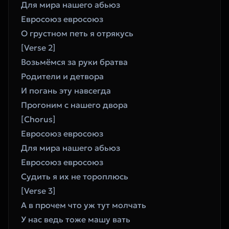
Для мира нашего абьюз
Евросоюз евросоюз
О грустном петь я отрякусь
[Verse 2]
Возьмёмся за руки братва
Родители и детвора
И погань эту навсегда 
Прогоним с нашего двора
[Chorus]
Евросоюз евросоюз
Для мира нашего абьюз
Евросоюз евросоюз
Судить я их не тороплюсь
[Verse 3]
А в прочем что уж тут молчать
У нас ведь тоже машу вать