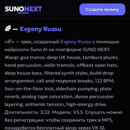
SUNO
NEXT
Создать музыку
🌈 —
Evgeny Russu
«🌈» — трек, созданный
Evgeny Russu
с помощью
нейросети Suno AI на платформе SUNO NEXT.
Жанр: goa trance, deep UK house, tambura plucks,
hand percussion, violin tremolo, offbeat open hats,
deep house bass, filtered synth stabs, build-drop
arrangement, call-and-response breaks, 122 BPM,
four-on-the-floor kick, sidechain pumping, plate
reverb, analog tape saturation, dense percussion
layering, anthemic tension, high-energy drive.
Длительность: 3:22. Модель: V5.5. Слушать можно
без регистрации; чтобы сохранить трек в MP3,
понадобится бесплатный вход через VK ID.