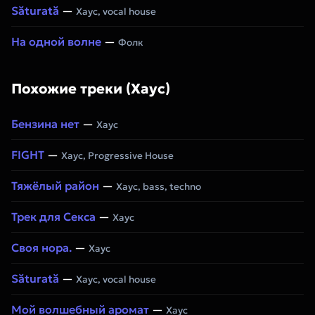
Săturată
—
Хаус, vocal house
На одной волне
—
Фолк
Похожие треки (Хаус)
Бензина нет
—
Хаус
FIGHT
—
Хаус, Progressive House
Тяжёлый район
—
Хаус, bass, techno
Трек для Секса
—
Хаус
Своя нора.
—
Хаус
Săturată
—
Хаус, vocal house
Мой волшебный аромат
—
Хаус