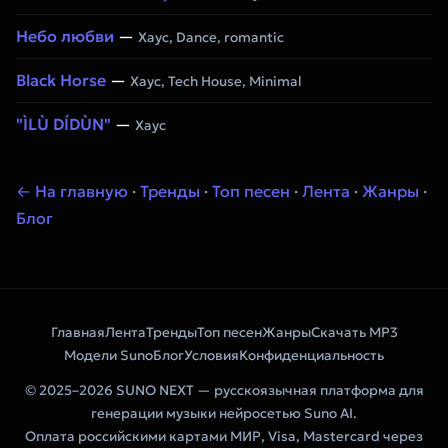
Небо любви
—
Хаус, Dance, romantic
Black Horse
—
Хаус, Tech House, Minimal
"ÌLÙ DÍDÙN"
—
Хаус
← На главную
·
Тренды
·
Топ песен
·
Лента
·
Жанры
·
Блог
Главная
Лента
Тренды
Топ песен
Жанры
Скачать MP3
Модели Suno
Блог
Условия
Конфиденциальность
© 2025–2026 SUNO NEXT — русскоязычная платформа для
генерации музыки нейросетью Suno AI.
Оплата российскими картами МИР, Visa, Mastercard через