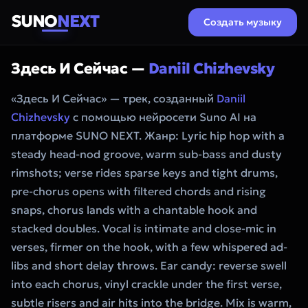
SUNO
NEXT
Создать музыку
Здесь И Сейчас —
Daniil Chizhevsky
«Здесь И Сейчас» — трек, созданный
Daniil
Chizhevsky
с помощью нейросети Suno AI на
платформе SUNO NEXT. Жанр: Lyric hip hop with a
steady head-nod groove, warm sub-bass and dusty
rimshots; verse rides sparse keys and tight drums,
pre-chorus opens with filtered chords and rising
snaps, chorus lands with a chantable hook and
stacked doubles. Vocal is intimate and close-mic in
verses, firmer on the hook, with a few whispered ad-
libs and short delay throws. Ear candy: reverse swell
into each chorus, vinyl crackle under the first verse,
subtle risers and air hits into the bridge. Mix is warm,