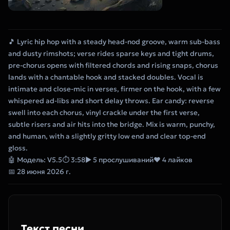
🎵 Lyric hip hop with a steady head-nod groove, warm sub-bass
and dusty rimshots; verse rides sparse keys and tight drums,
pre-chorus opens with filtered chords and rising snaps, chorus
lands with a chantable hook and stacked doubles. Vocal is
intimate and close-mic in verses, firmer on the hook, with a few
whispered ad-libs and short delay throws. Ear candy: reverse
swell into each chorus, vinyl crackle under the first verse,
subtle risers and air hits into the bridge. Mix is warm, punchy,
and human, with a slightly gritty low end and clear top-end
gloss.
🤖 Модель: V5.5
⏱ 3:58
▶ 5 прослушиваний
❤ 4 лайков
📅 28 июня 2026 г.
Текст песни