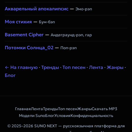
Акварельный апокалипсис
—
Эмо-рэп
Моя стихия
—
Бум-бэп
Basement Cipher
—
Андеграунд-рэп, rap
Потомки Солнца_02
—
Поп-рэп
← На главную
·
Тренды
·
Топ песен
·
Лента
·
Жанры
·
Блог
Главная
Лента
Тренды
Топ песен
Жанры
Скачать MP3
Модели Suno
Блог
Условия
Конфиденциальность
© 2025–2026 SUNO NEXT — русскоязычная платформа для