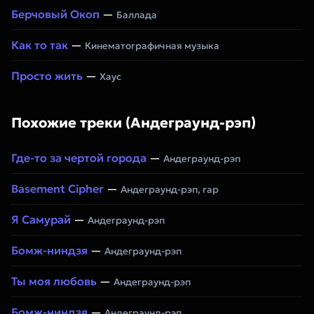
Берчовый Окоп
—
Баллада
Как то так
—
Кинематографичная музыка
Просто жить
—
Хаус
Похожие треки (Андеграунд-рэп)
Где-то за чертой города
—
Андеграунд-рэп
Basement Cipher
—
Андеграунд-рэп, rap
Я Самурай
—
Андеграунд-рэп
Бомж-ниндзя
—
Андеграунд-рэп
Ты моя любовь
—
Андеграунд-рэп
Бомж-ниндзя
—
Андеграунд-рэп