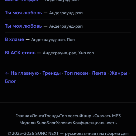
Ты моя любовь
—
Андеграунд-рэп
Ты моя любовь
—
Андеграунд-рэп
В хламе
—
Андеграунд-рэп, Поп
BLACK стиль
—
Андеграунд-рэп, Хип хоп
← На главную
·
Тренды
·
Топ песен
·
Лента
·
Жанры
·
Блог
Главная
Лента
Тренды
Топ песен
Жанры
Скачать MP3
Модели Suno
Блог
Условия
Конфиденциальность
© 2025–2026 SUNO NEXT — русскоязычная платформа для