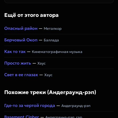
Ещё от этого автора
Опасный район
—
Металкор
Берчовый Окоп
—
Баллада
Как то так
—
Кинематографичная музыка
Просто жить
—
Хаус
Свет в ее глазах
—
Хаус
Похожие треки (Андеграунд-рэп)
Где-то за чертой города
—
Андеграунд-рэп
Basement Cipher
—
Андеграунд-рэп, rap