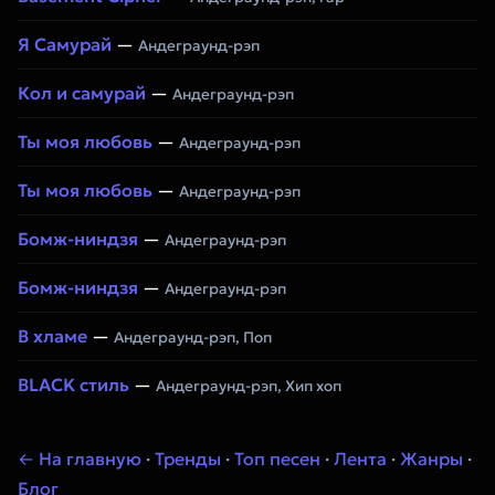
Я Самурай
—
Андеграунд-рэп
Кол и самурай
—
Андеграунд-рэп
Ты моя любовь
—
Андеграунд-рэп
Ты моя любовь
—
Андеграунд-рэп
Бомж-ниндзя
—
Андеграунд-рэп
Бомж-ниндзя
—
Андеграунд-рэп
В хламе
—
Андеграунд-рэп, Поп
BLACK стиль
—
Андеграунд-рэп, Хип хоп
← На главную
·
Тренды
·
Топ песен
·
Лента
·
Жанры
·
Блог