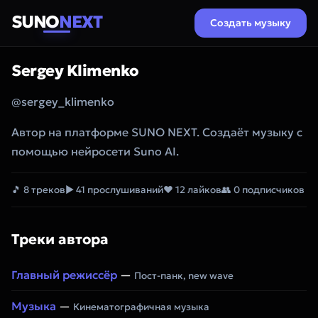
SUNO
NEXT
Создать музыку
Sergey Klimenko
@sergey_klimenko
Автор на платформе SUNO NEXT. Создаёт музыку с
помощью нейросети Suno AI.
🎵 8 треков
▶ 41 прослушиваний
❤ 12 лайков
👥 0 подписчиков
Треки автора
Главный режиссёр
—
Пост-панк, new wave
Музыка
—
Кинематографичная музыка