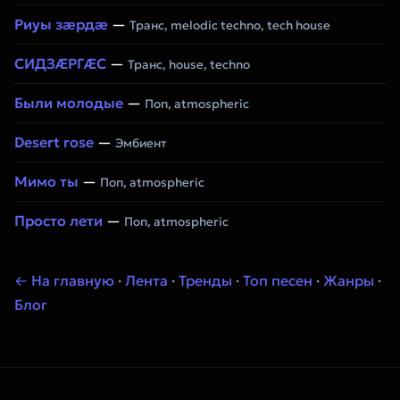
Риуы зæрдæ
—
Транс, melodic techno, tech house
СИДЗÆРГÆС
—
Транс, house, techno
Были молодые
—
Поп, atmospheric
Desert rose
—
Эмбиент
Мимо ты
—
Поп, atmospheric
Просто лети
—
Поп, atmospheric
← На главную
·
Лента
·
Тренды
·
Топ песен
·
Жанры
·
Блог