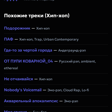
Похожие треки (Хип-хоп)
Подорожник
—
Хип-хоп
ПАФ
—
Хип-хоп, Trap, Urban Contemporary
Где-то за чертой города
—
Андеграунд-рэп
ОТ ПУЛИ КОВАРНОЙ_04
—
Русский рэп, ambient,
ethereal
Не отчаивайся
—
Хип-хоп
Nobody's Voicemail
—
Эмо-рэп, Cloud Rap, Lo-fi
Акварельный апокалипсис
—
Эмо-рэп
Моя стихия
—