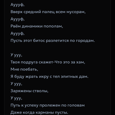
Ауууф,
Вверх средний палец всем мусорам,
Ауууф,
Рвём динамики пополам,
Ауууф,
Пусть этот битос разлетится по городам.
У ууу,
Твоя подруга скажет-Что это за хам,
Мне поебать,
Я буду жрать икру с тел элитных дам.
У ууу,
Заряжены стволы,
У ууу,
Путь к успеху пролежен по головам
Даже когда карманы пусты.