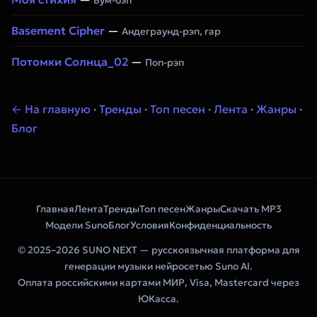
Бум-бэп
Basement Cipher
—
Андеграунд-рэп, rap
Потомки Солнца_02
—
Поп-рэп
← На главную
·
Тренды
·
Топ песен
·
Лента
·
Жанры
·
Блог
Главная
Лента
Тренды
Топ песен
Жанры
Скачать MP3
Модели Suno
Блог
Условия
Конфиденциальность
© 2025–2026 SUNO NEXT — русскоязычная платформа для
генерации музыки нейросетью Suno AI.
Оплата российскими картами МИР, Visa, Mastercard через
ЮКасса.