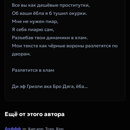
Все вы как дешёвые проститутки,
Об ваши ёбла я б тушил окурки.
Мне не нужен пиар,
Я себя пиарю сам,
Разъебав твои динамики в хлам.
Мои текста как чёрные вороны разлетятся по 
дворам.
Разлетится в хлам
Ди эф Гризли ака Бро Дяга, ёба...
Ещё от этого автора
Ауффф
—
Хип-хоп, Trap, Rap