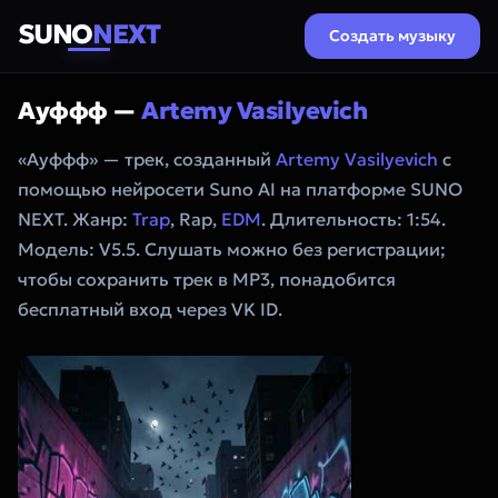
SUNO
NEXT
Создать музыку
Ауффф —
Artemy Vasilyevich
«Ауффф» — трек, созданный
Artemy Vasilyevich
с
помощью нейросети Suno AI на платформе SUNO
NEXT. Жанр:
Trap
, Rap,
EDM
. Длительность: 1:54.
Модель: V5.5. Слушать можно без регистрации;
чтобы сохранить трек в MP3, понадобится
бесплатный вход через VK ID.