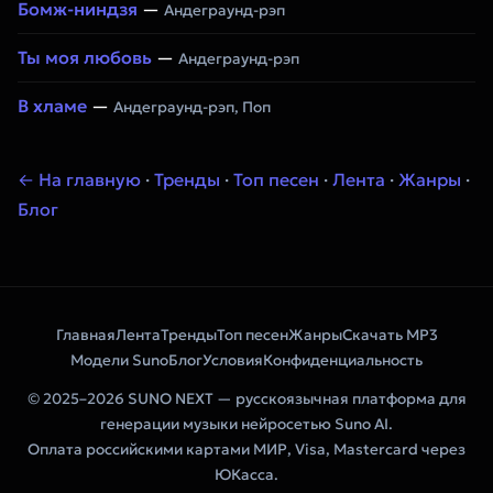
Бомж-ниндзя
—
Андеграунд-рэп
Ты моя любовь
—
Андеграунд-рэп
В хламе
—
Андеграунд-рэп, Поп
← На главную
·
Тренды
·
Топ песен
·
Лента
·
Жанры
·
Блог
Главная
Лента
Тренды
Топ песен
Жанры
Скачать MP3
Модели Suno
Блог
Условия
Конфиденциальность
© 2025–2026 SUNO NEXT — русскоязычная платформа для
генерации музыки нейросетью Suno AI.
Оплата российскими картами МИР, Visa, Mastercard через
ЮКасса.